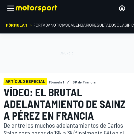
FÓRMULA 1
PORTADA
NOTICIAS
CALENDARIO
RESULTADOS
CLASIFI
ARTÍCULO ESPECIAL
Fórmula 1
GP de Francia
VÍDEO: EL BRUTAL
ADELANTAMIENTO DE SAINZ
A PÉREZ EN FRANCIA
De entre los muchos adelantamientos de Carlos
Sainz para pasar de 19º a 3º (finalmente 5º) en el