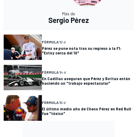
Más de
Sergio Pérez
FÓRMULA 1
2 d
Pérez se pone nota tras su regreso a la F1:
"Estoy cerca del 10"
FÓRMULA 1
4 d
En Cadillac aseguran que Pérez y Bottas están
haciendo un "trabajo espectacular"
FÓRMULA 1
5 d
El último medio año de Checo Pérez en Red Bull
fue "tóxico"