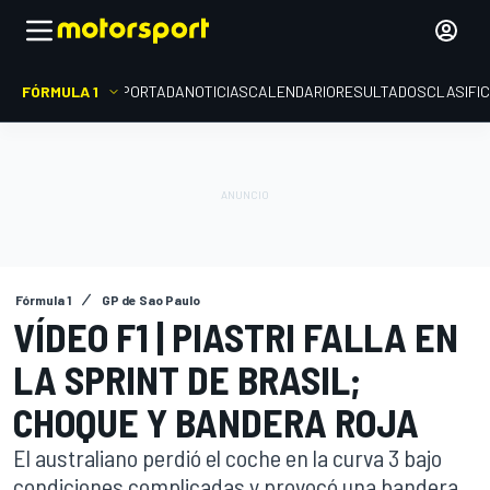
FÓRMULA 1
PORTADA
NOTICIAS
CALENDARIO
RESULTADOS
CLASIFI
Fórmula 1
GP de Sao Paulo
VÍDEO F1 | PIASTRI FALLA EN
LA SPRINT DE BRASIL;
CHOQUE Y BANDERA ROJA
El australiano perdió el coche en la curva 3 bajo
condiciones complicadas y provocó una bandera