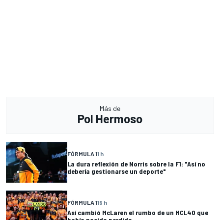
Más de
Pol Hermoso
FÓRMULA 1
1 h
La dura reflexión de Norris sobre la F1: "Así no
debería gestionarse un deporte"
FÓRMULA 1
19 h
Así cambió McLaren el rumbo de un MCL40 que
había nacido perdido