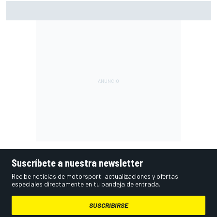
Pérez explica qué está frenando a Cadillac en la F1 2026
Suscríbete a nuestra newsletter
Recibe noticias de motorsport, actualizaciones y ofertas
especiales directamente en tu bandeja de entrada.
SUSCRIBIRSE