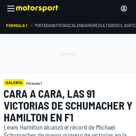
FÓRMULA 1
PORTADA
NOTICIAS
CALENDARIO
RESULTADOS
CLASIFI
GALERÍA
Fórmula 1
CARA A CARA, LAS 91
VICTORIAS DE SCHUMACHER Y
HAMILTON EN F1
Lewis Hamilton alcanzó el récord de Michael
Schumacher de mayor número de victorias en la