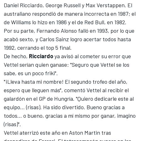
Daniel Ricciardo
, George Russell y
Max Verstappen
. El
australiano respondió de manera incorrecta en 1987; el
de
Williams
lo hizo en 1986 y el de
Red Bull
, en 1982.
Por su parte,
Fernando Alonso
falló en 1993, por lo que
acabó sexto, y
Carlos Sainz
logro acertar todos hasta
1992, cerrando el top 5 final.
De hecho,
Ricciardo
ya avisó al cometer su error que
Vettel serían quien ganase: "Seguro que Vettel se los
sabe, es un poco friki".
"¡Lleva hasta mi nombre! El segundo trofeo del año,
espero que lleguen más", comentó Vettel al recibir el
galardón en el GP de Hungría. "Quiero dedicarle este al
equipo... (risas). Ha sido divertido. Bueno gracias a
todos... o bueno, gracias a mí mismo por ganar, imagino
(risas)".
Vettel aterrizó este año en Aston Martin tras
despedirse de
Ferrari
. El tetracampeón supera en las