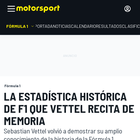
FÓRMULA 1
PORTADA
NOTICIAS
CALENDARIO
RESULTADOS
CLASIFI
Fórmula 1
LA ESTADÍSTICA HISTÓRICA
DE F1 QUE VETTEL RECITA DE
MEMORIA
Sebastian Vettel volvió a demostrar su amplio
conocimiento de la historia de la Fórmula 1