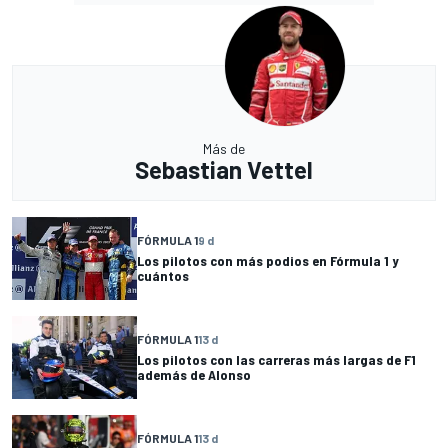
Más de
Sebastian Vettel
FÓRMULA 1
9 d
Los pilotos con más podios en Fórmula 1 y
cuántos
FÓRMULA 1
13 d
Los pilotos con las carreras más largas de F1
además de Alonso
FÓRMULA 1
13 d