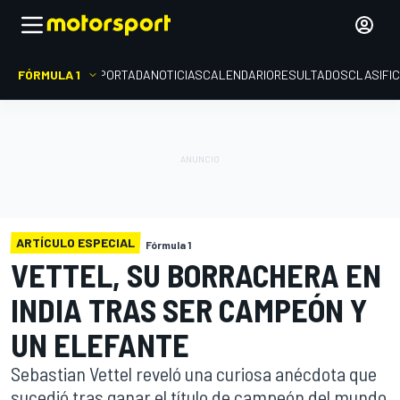
FÓRMULA 1
PORTADA
NOTICIAS
CALENDARIO
RESULTADOS
CLASIFI
ARTÍCULO ESPECIAL
Fórmula 1
VETTEL, SU BORRACHERA EN
INDIA TRAS SER CAMPEÓN Y
UN ELEFANTE
Sebastian Vettel reveló una curiosa anécdota que
sucedió tras ganar el título de campeón del mundo