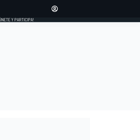
Haz que tu voz se escuche
comentando los artículos
 ÚNETE Y PARTICIPA!
INICIAR SESIÓN
EDICIÓN
ESPAÑA