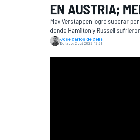
EN AUSTRIA; M
INDYCAR
WRC
Max Verstappen logró superar por 
donde Hamilton y Russell sufriero
Jose Carlos de Celis
Editado:
2 oct 2022, 12:31
WEC
FÓRMULA E