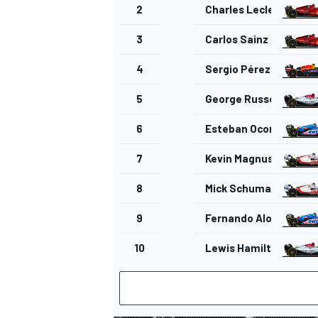
2
Charles Leclerc
3
Carlos Sainz Jr.
4
Sergio Pérez
5
George Russell
6
Esteban Ocon
7
Kevin Magnussen
8
Mick Schumacher
9
Fernando Alonso
10
Lewis Hamilton