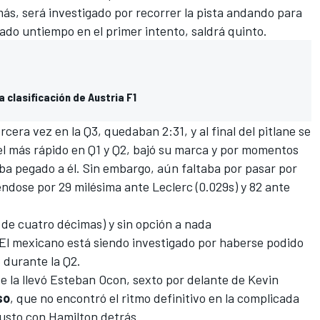
más, será investigado por recorrer la pista andando para
rado untiempo en el primer intento, saldrá quinto.
 clasificación de Austria F1
cera vez en la Q3, quedaban 2:31, y al final del pitlane se
el más rápido en Q1 y Q2, bajó su marca y por momentos
a pegado a él. Sin embargo, aún faltaba por pasar por
ndose por 29 milésima ante Leclerc (0.029s) y 82 ante
 de cuatro décimas) y sin opción a nada
El mexicano está siendo investigado por haberse podido
8 durante la Q2.
e la llevó
Esteban Ocon
, sexto por delante de
Kevin
so
, que no encontró el ritmo definitivo en la complicada
justo con Hamilton detrás.