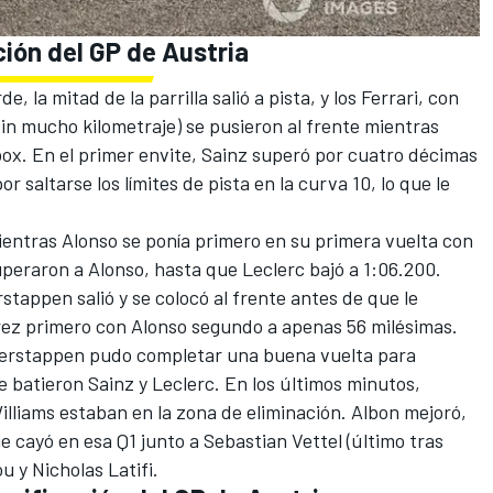
ación del GP de Austria
 la mitad de la parrilla salió a pista, y los
Ferrari
, con
n mucho kilometraje) se pusieron al frente mientras
ox. En el primer envite, Sainz superó por cuatro décimas
r saltarse los límites de pista en la curva 10, lo que le
 mientras Alonso se ponía primero en su primera vuelta con
peraron a Alonso, hasta que Leclerc bajó a 1:06.200.
appen salió y se colocó al frente antes de que le
érez primero con Alonso segundo a apenas 56 milésimas.
 Verstappen pudo completar una buena vuelta para
e batieron Sainz y Leclerc. En los últimos minutos,
illiams
estaban en la zona de eliminación. Albon mejoró,
ue cayó en esa Q1 junto a
Sebastian Vettel
(último tras
ou y
Nicholas Latifi
.