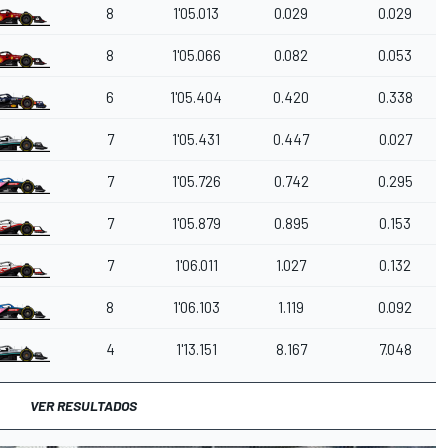
8
1'05.013
0.029
0.029
8
1'05.066
0.082
0.053
6
1'05.404
0.420
0.338
7
1'05.431
0.447
0.027
7
1'05.726
0.742
0.295
7
1'05.879
0.895
0.153
7
1'06.011
1.027
0.132
8
1'06.103
1.119
0.092
4
1'13.151
8.167
7.048
VER RESULTADOS