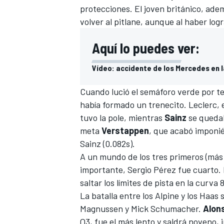
protecciones. El joven británico, ade
volver al pitlane, aunque al haber log
Aquí lo puedes ver:
Vídeo: accidente de los Mercedes en la
Cuando lució el semáforo verde por ter
había formado un trenecito. Leclerc, 
tuvo la pole, mientras
Sainz
se quedab
meta
Verstappen
, que acabó imponié
Sainz (0.082s).
A un mundo de los tres primeros (más
importante,
Sergio Pérez
fue cuarto. 
saltar los límites de pista en la curva 
La batalla entre los
Alpine
y los
Haas
s
Magnussen
y
Mick Schumacher
.
Alon
Q3, fue el más lento y saldrá noveno, 