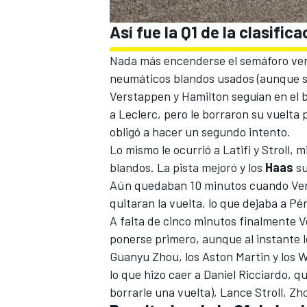
Así fue la Q1 de la clasific
Nada más encenderse el semáforo verde,
neumáticos blandos usados (aunque si
Verstappen y Hamilton seguían en el b
a Leclerc, pero le borraron su vuelta po
obligó a hacer un segundo intento.
Lo mismo le ocurrió a Latifi y Stroll,
blandos. La pista mejoró y los
Haas
su
Aún quedaban 10 minutos cuando Verst
quitaran la vuelta, lo que dejaba a P
A falta de cinco minutos finalmente
ponerse primero, aunque al instante l
Guanyu Zhou
, los Aston Martin y los
W
lo que hizo caer a
Daniel Ricciardo
, q
borrarle una vuelta),
Lance Stroll
, Zh