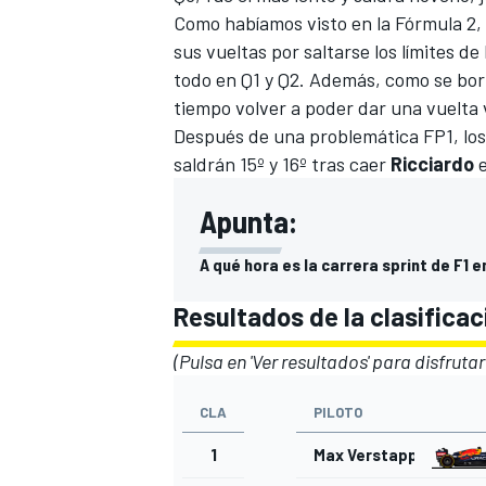
Como habíamos visto en
la Fórmula 2
,
sus vueltas por saltarse los límites de
todo en Q1 y Q2. Además, como se borra
tiempo volver a poder dar una vuelta 
Después de una problemática FP1, lo
saldrán 15º y 16º tras caer
Ricciardo
e
Apunta:
A qué hora es la carrera sprint de F1 
MÁS CATEGORÍAS
Resultados de la clasificac
(Pulsa en 'Ver resultados' para disfrutar
CLA
PILOTO
1
Max Verstappen