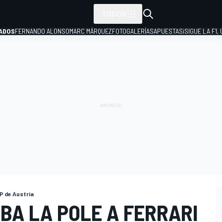
TODOS
ADOS
FERNANDO ALONSO
MARC MÁRQUEZ
FOTOGALERÍAS
APUESTAS
¡SIGUE LA F1,
P
P de Austria
BA LA POLE A FERRARI