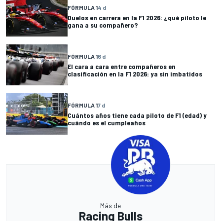
FÓRMULA 1
4 d
Duelos en carrera en la F1 2026: ¿qué piloto le
gana a su compañero?
FÓRMULA 1
6 d
El cara a cara entre compañeros en
clasificación en la F1 2026: ya sin imbatidos
FÓRMULA 1
7 d
Cuántos años tiene cada piloto de F1 (edad) y
cuándo es el cumpleaños
Más de
Racing Bulls