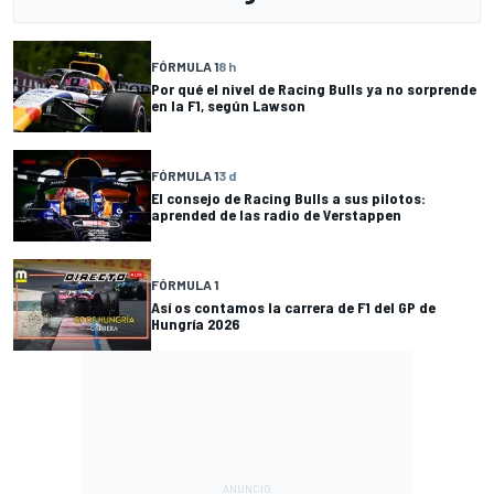
FÓRMULA 1
8 h
Por qué el nivel de Racing Bulls ya no sorprende
en la F1, según Lawson
FÓRMULA 1
3 d
El consejo de Racing Bulls a sus pilotos:
aprended de las radio de Verstappen
FÓRMULA 1
Así os contamos la carrera de F1 del GP de
Hungría 2026