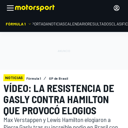
FÓRMULA 1
PORTADA
NOTICIAS
CALENDARIO
RESULTADOS
CLASIFI
NOTICIAS
Fórmula 1
GP de Brasil
VÍDEO: LA RESISTENCIA DE
GASLY CONTRA HAMILTON
QUE PROVOCÓ ELOGIOS
Max Verstappen y Lewis Hamilton elogiaron a
Pierre Gasly tras su increíble podio en Brasil con