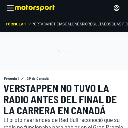
FÓRMULA 1
PORTADA
NOTICIAS
CALENDARIO
RESULTADOS
CLASIFI
Fórmula 1
GP de Canadá
VERSTAPPEN NO TUVO LA
RADIO ANTES DEL FINAL DE
LA CARRERA EN CANADÁ
El piloto neerlandés de Red Bull reconoció que su
radio no funcionaba para hablar en el Gran Premio