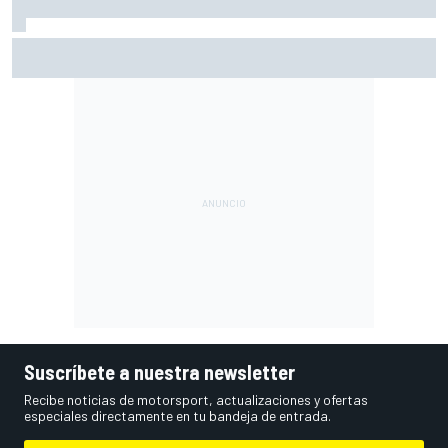
Bezzecchi: "Cuando Martín me ha pasado yo ya estaba
acabado; al fallar Alex Márquez me he revitalizado"
Suscríbete a nuestra newsletter
Recibe noticias de motorsport, actualizaciones y ofertas
especiales directamente en tu bandeja de entrada.