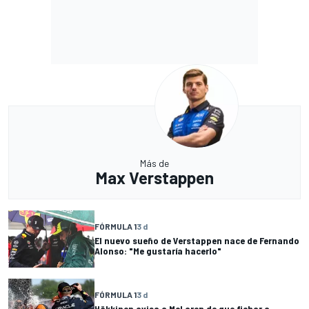
Más de
Max Verstappen
FÓRMULA 1
3 d
El nuevo sueño de Verstappen nace de Fernando
Alonso: "Me gustaría hacerlo"
FÓRMULA 1
3 d
Häkkinen avisa a McLaren de que fichar a