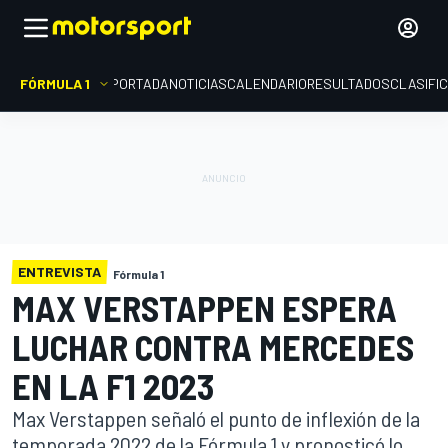
FÓRMULA 1
PORTADA
NOTICIAS
CALENDARIO
RESULTADOS
CLASIFI
ENTREVISTA
Fórmula 1
MAX VERSTAPPEN ESPERA
LUCHAR CONTRA MERCEDES
EN LA F1 2023
Max Verstappen señaló el punto de inflexión de la
temporada 2022 de la Fórmula 1 y pronosticó lo