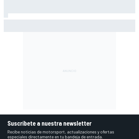
Las sprint van camino de aumentar en 2027, pero... ¿es
realmente el rumbo correcto?
Suscríbete a nuestra newsletter
Recibe noticias de motorsport, actualizaciones y ofertas
especiales directamente en tu bandeja de entrada.