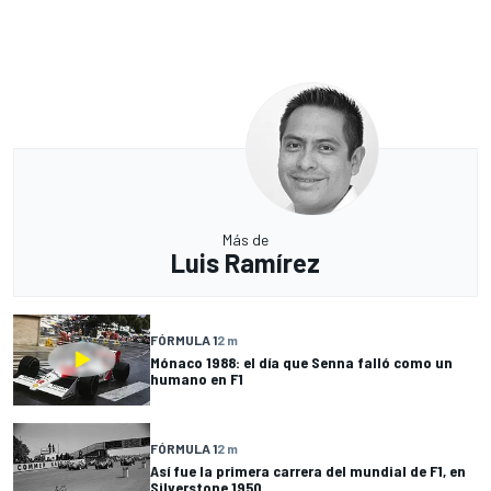
Más de
Luis Ramírez
FÓRMULA 1
2 m
Mónaco 1988: el día que Senna falló como un
humano en F1
FÓRMULA 1
2 m
Así fue la primera carrera del mundial de F1, en
Silverstone 1950