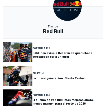
Más de
Red Bull
FÓRMULA 1
22 h
Häkkinen avisa a McLaren de que fichar a
Verstappen sería un error
FIA F2
1 d
La nueva generación: Nikola Tsolov
FÓRMULA 1
1 d
El dilema de Red Bull: más mejoras ahora,
menos margen para el resto de 2026