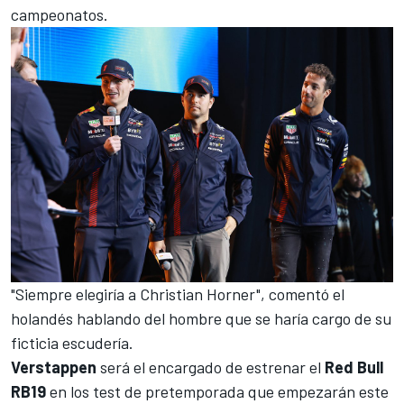
campeonatos.
"Siempre elegiría a Christian Horner", comentó el
holandés hablando del hombre que se haría cargo de su
ficticia escudería.
Verstappen
será el encargado de estrenar el
Red Bull
RB19
en los
test de pretemporada
que empezarán este