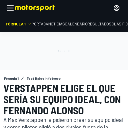
FÓRMULA 1
PORTADA
NOTICIAS
CALENDARIO
RESULTADOS
CLASIFI
Fórmula 1
Test Bahrein febrero
VERSTAPPEN ELIGE EL QUE
SERÍA SU EQUIPO IDEAL, CON
FERNANDO ALONSO
A Max Verstappen le pidieron crear su equipo ideal
y como pilotos eligió a dos rivales fuera de la