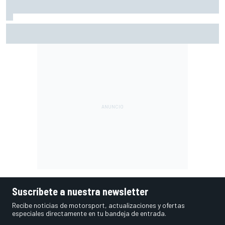
Ogura: "No estaba seguro de poder acabar la carrera por la
degradación"
Suscríbete a nuestra newsletter
Recibe noticias de motorsport, actualizaciones y ofertas
especiales directamente en tu bandeja de entrada.