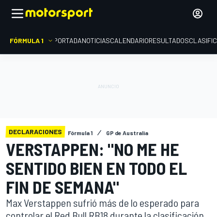
FÓRMULA 1
PORTADA
NOTICIAS
CALENDARIO
RESULTADOS
CLASIFI
DECLARACIONES
Fórmula 1
GP de Australia
VERSTAPPEN: "NO ME HE
SENTIDO BIEN EN TODO EL
FIN DE SEMANA"
Max Verstappen sufrió más de lo esperado para
controlar el Red Bull RB18 durante la clasificación