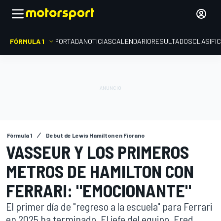
FÓRMULA 1
PORTADA
NOTICIAS
CALENDARIO
RESULTADOS
CLASIFI
Fórmula 1
Debut de Lewis Hamilton en Fiorano
VASSEUR Y LOS PRIMEROS
METROS DE HAMILTON CON
FERRARI: "EMOCIONANTE"
El primer día de "regreso a la escuela" para Ferrari
en 2025 ha terminado. El jefe del equipo, Fred