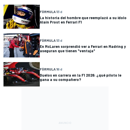
FÓRMULA 1
3 d
La historia del hombre que reemplazó a su ídolo
Alain Prost en Ferrari F1
FÓRMULA 1
3 d
En McLaren sorprendió ver a Ferrari en Madring y
aseguran que tienen "ventaja"
FÓRMULA 1
6 d
Duelos en carrera en la F1 2026: ¿qué piloto le
gana a su compañero?