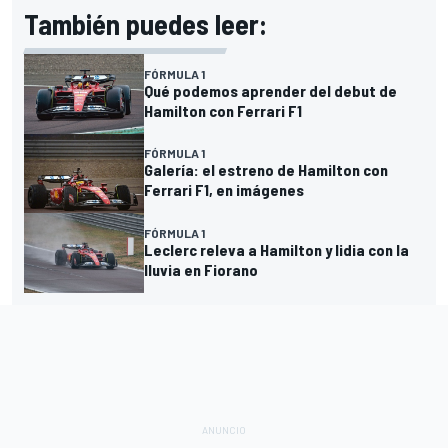
También puedes leer:
FÓRMULA 1
Qué podemos aprender del debut de
Hamilton con Ferrari F1
FÓRMULA 1
Galería: el estreno de Hamilton con
Ferrari F1, en imágenes
FÓRMULA 1
Leclerc releva a Hamilton y lidia con la
lluvia en Fiorano