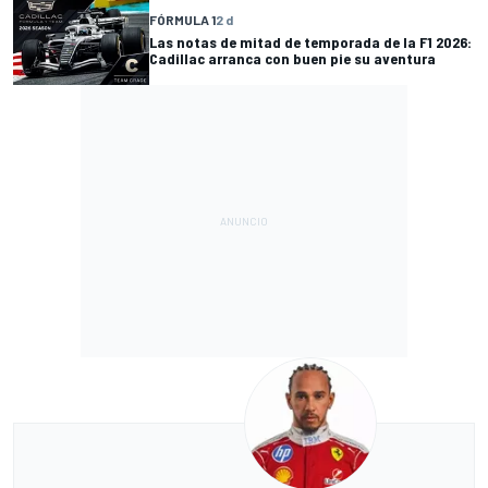
FÓRMULA 1
2 d
Las notas de mitad de temporada de la F1 2026:
Cadillac arranca con buen pie su aventura