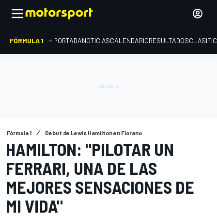
FÓRMULA 1
PORTADA
NOTICIAS
CALENDARIO
RESULTADOS
CLASIFI
Fórmula 1
Debut de Lewis Hamilton en Fiorano
HAMILTON: "PILOTAR UN
FERRARI, UNA DE LAS
MEJORES SENSACIONES DE
MI VIDA"