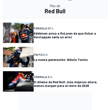
Más de
Red Bull
FÓRMULA 1
17 h
Häkkinen avisa a McLaren de que fichar a
Verstappen sería un error
FIA F2
22 h
La nueva generación: Nikola Tsolov
FÓRMULA 1
1 d
El dilema de Red Bull: más mejoras ahora,
menos margen para el resto de 2026