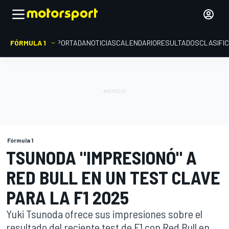
FÓRMULA 1
PORTADA
NOTICIAS
CALENDARIO
RESULTADOS
CLASIFI
Fórmula 1
TSUNODA "IMPRESIONÓ" A
RED BULL EN UN TEST CLAVE
PARA LA F1 2025
Yuki Tsunoda ofrece sus impresiones sobre el
resultado del reciente test de F1 con Red Bull en