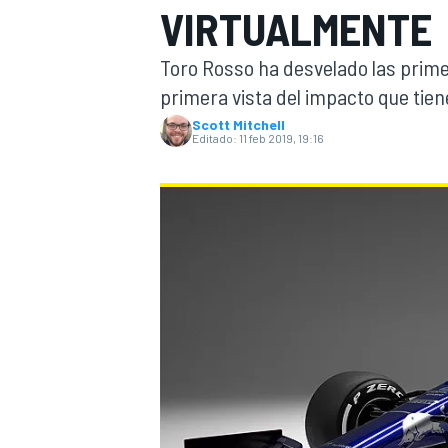
VIRTUALMENTE
INDYCAR
WRC
Toro Rosso ha desvelado las prime
primera vista del impacto que tien
Scott Mitchell
Editado:
11 feb 2019, 19:16
WEC
FÓRMULA E