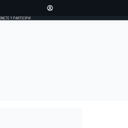
Haz que tu voz se escuche
comentando los artículos
 ÚNETE Y PARTICIPA!
INICIAR SESIÓN
EDICIÓN
ESPAÑA