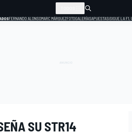
TODOS
ADOS
FERNANDO ALONSO
MARC MÁRQUEZ
FOTOGALERÍAS
APUESTAS
¡SIGUE LA F1,
P
SEÑA SU STR14