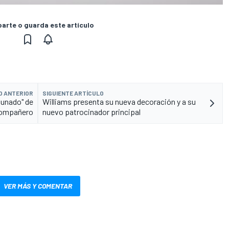
rte o guarda este artículo
O ANTERIOR
SIGUIENTE ARTÍCULO
tunado" de
Williams presenta su nueva decoración y a su
compañero
nuevo patrocinador principal
VER MÁS Y COMENTAR