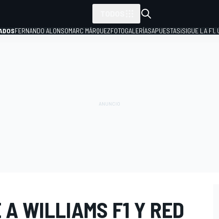
TODOS
ADOS
FERNANDO ALONSO
MARC MÁRQUEZ
FOTOGALERÍAS
APUESTAS
¡SIGUE LA F1,
P
 A WILLIAMS F1 Y RED