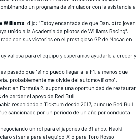
 combinando un programa de simulador con la asistencia a
e Williams
, dijo: "Estoy encantada de que Dan, otro joven
aya unido a la Academia de pilotos de Williams Racing".
trada con sus
victorias en el prestigioso GP de Macao en
uy valiosa para el equipo y esperamos ayudarlo a crecer y
es pasado que "si no puedo llegar a la F1, a menos que
ría,
probablemente me olvide del automovilismo
".
 debut en Fórmula 2, supone una oportunidad de restaurar
 de perder el apoyo de Red Bull.
había respaldado a Ticktum desde 2017, aunque Red Bull
o fue sancionado por un periodo de un año por conducta
negociando un rol para el japonés de 31 años,
Naoki
laro si sería para el equipo 'A' o para
Toro Rosso