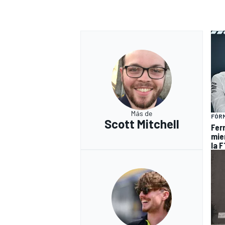
Más de
FÓRM
Scott Mitchell
Ferr
mie
la F