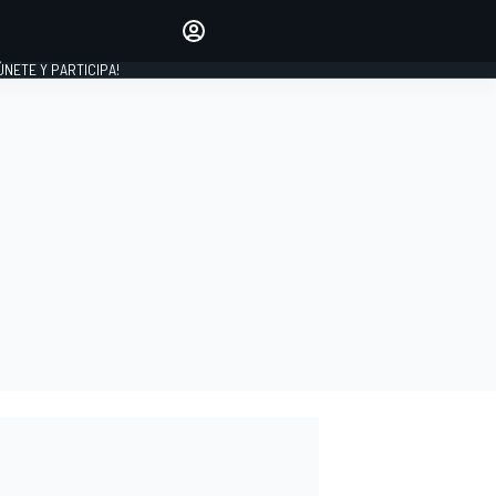
Haz que tu voz se escuche
comentando los artículos
 ÚNETE Y PARTICIPA!
INICIAR SESIÓN
EDICIÓN
ESPAÑA