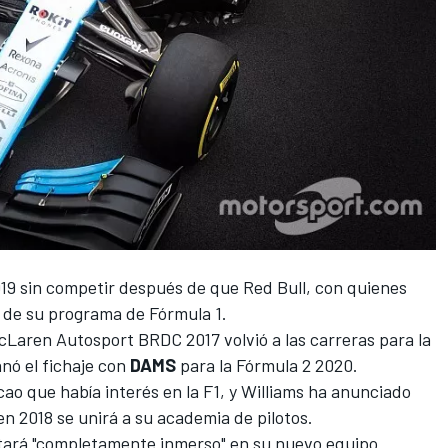
19 sin competir después de que
Red Bull, con quienes
a de su programa de Fórmula 1.
McLaren Autosport BRDC
2017
volvió a las carreras para la
anó el fichaje con
DAMS
para la
Fórmula 2 2020
.
ao que había interés en la F1, y Williams ha anunciado
n 2018 se unirá a su academia de pilotos.
ará "completamente inmerso" en su nuevo equipo