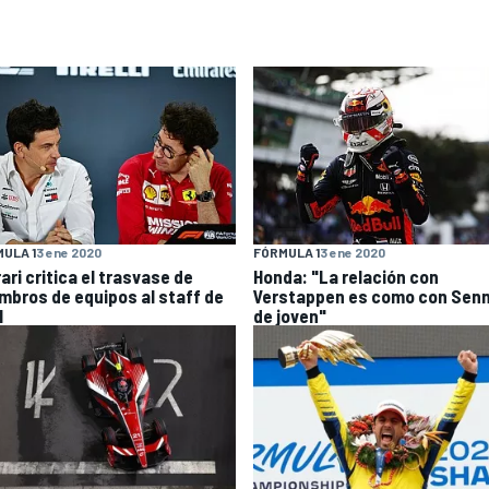
ULA 1
3 ene 2020
FÓRMULA 1
3 ene 2020
ari critica el trasvase de
Honda: "La relación con
mbros de equipos al staff de
Verstappen es como con Sen
1
de joven"