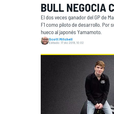
BULL NEGOCIA 
INDYCAR
WRC
El dos veces ganador del GP de Mac
F1 como piloto de desarrollo. Por 
hueco al japonés Yamamoto.
Scott Mitchell
Editado:
17 dic 2019, 10:02
WEC
FÓRMULA E