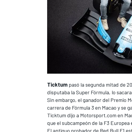
Ticktum
pasó la segunda mitad de 20
disputaba la Super Fórmula
, lo sacar
Sin embargo, el
ganador del Premio 
carrera de Fórmula 3 en Macao
y se g
Ticktum dijo a
Motorsport.com
en Mac
que el subcampeón de la F3 Europea e
El antiguo probador de
Red Bull F1
est