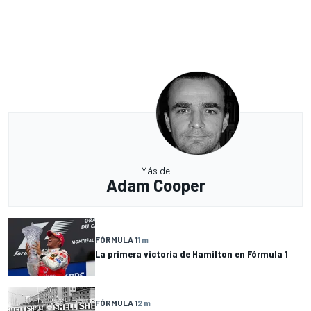
Más de
Adam Cooper
FÓRMULA 1
1 m
La primera victoria de Hamilton en Fórmula 1
FÓRMULA 1
2 m