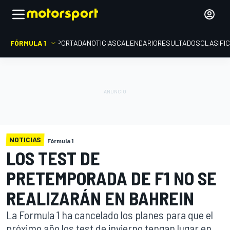
FÓRMULA 1
PORTADA
NOTICIAS
CALENDARIO
RESULTADOS
CLASIFI
NOTICIAS
Fórmula 1
LOS TEST DE
PRETEMPORADA DE F1 NO SE
REALIZARÁN EN BAHREIN
La Formula 1 ha cancelado los planes para que el
próximo año los test de invierno tengan lugar en