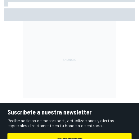
Así vivimos la Práctica de MotoGP en Silverstone (Gran
Bretaña), con Live Timing
Suscríbete a nuestra newsletter
Recibe noticias de motorsport, actualizaciones y ofertas
especiales directamente en tu bandeja de entrada.