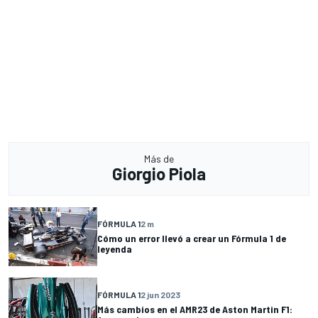
Más de
Giorgio Piola
FÓRMULA 1
2 m
Cómo un error llevó a crear un Fórmula 1 de
leyenda
FÓRMULA 1
2 jun 2023
Más cambios en el AMR23 de Aston Martin F1: