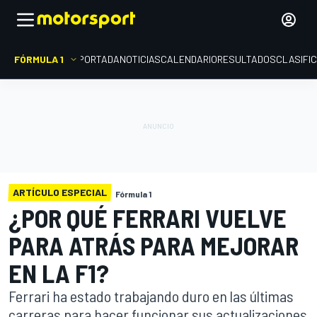
FÓRMULA 1
PORTADA
NOTICIAS
CALENDARIO
RESULTADOS
CLASIFI
ARTÍCULO ESPECIAL
Fórmula 1
¿POR QUÉ FERRARI VUELVE
PARA ATRÁS PARA MEJORAR
EN LA F1?
Ferrari ha estado trabajando duro en las últimas
carreras para hacer funcionar sus actualizaciones