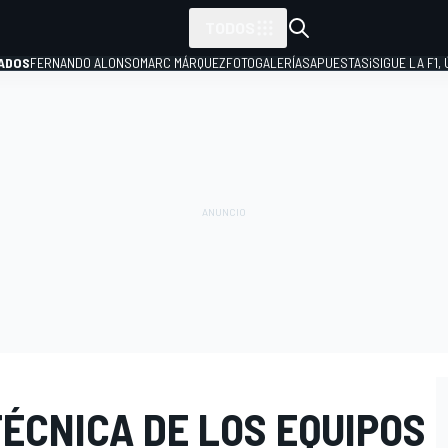
TODOS
ADOS
FERNANDO ALONSO
MARC MÁRQUEZ
FOTOGALERÍAS
APUESTAS
¡SIGUE LA F1,
P
TÉCNICA DE LOS EQUIPOS