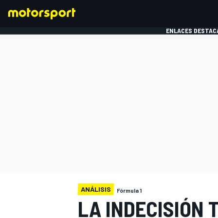
ENLACES DESTAC
FÓRMULA 1
MOTOG
ANÁLISIS
Fórmula 1
LA INDECISIÓN 