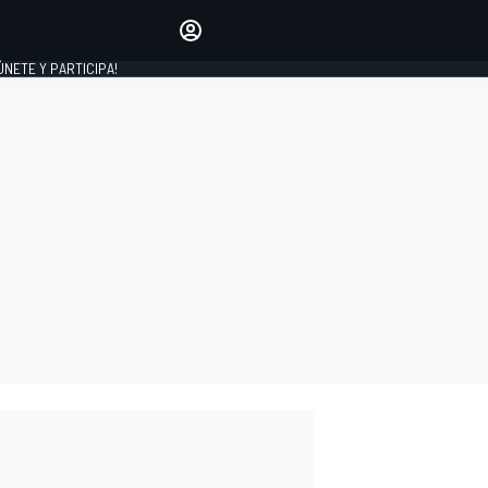
Haz que tu voz se escuche
comentando los artículos
 ÚNETE Y PARTICIPA!
INICIAR SESIÓN
EDICIÓN
ESPAÑA