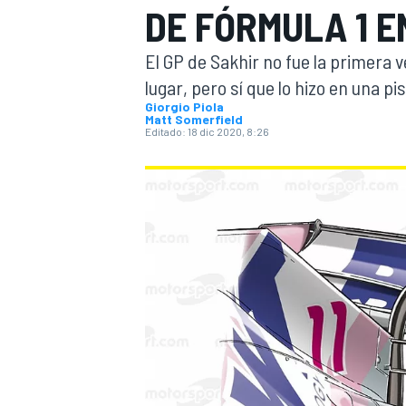
DE FÓRMULA 1 E
INDYCAR
WRC
El GP de Sakhir no fue la primera 
lugar, pero sí que lo hizo en una p
Giorgio Piola
Matt Somerfield
Editado:
18 dic 2020, 8:26
WEC
FÓRMULA E