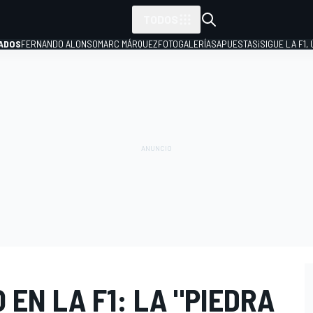
TODOS
ADOS
FERNANDO ALONSO
MARC MÁRQUEZ
FOTOGALERÍAS
APUESTAS
¡SIGUE LA F1,
P
 EN LA F1: LA "PIEDRA