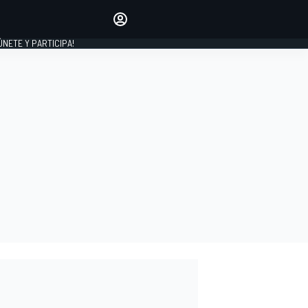
Haz que tu voz se escuche
comentando los artículos
 ÚNETE Y PARTICIPA!
INICIAR SESIÓN
EDICIÓN
ESPAÑA