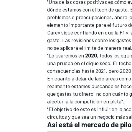
"Una de las cosas positivas es cómo e
dónde estamos con el tech de gasto. 
problemas o preocupaciones, ahora lo
elemento importante para el futuro de
Carey sigue confiando en que la F1 y 
gasto. Las revisiones sobre los gasto
no se aplicará el límite de manera real
"Lo usaremos en
2020
, todos los equ
una prueba en el dique seco. El techo
consecuencias hasta 2021, pero 2020 
MÁS CATEGORÍAS
En cuanto a dejar de lado áreas como
realmente estamos buscando es hacer 
que gastas tu dinero, no con cuánto g
afecten a la competición en pista".
"El objetivo de esto es influir en la a
circuitos y que sea un negocio más sa
Así está el mercado de pilo