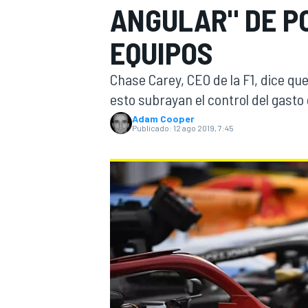
ANGULAR" DE P
INDYCAR
WRC
EQUIPOS
Chase Carey, CEO de la F1, dice q
esto subrayan el control del gasto 
Adam Cooper
Publicado:
12 ago 2019, 7:45
WEC
FÓRMULA E