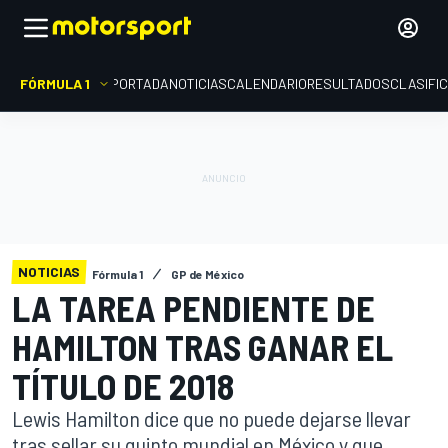
FÓRMULA 1
PORTADA
NOTICIAS
CALENDARIO
RESULTADOS
CLASIFI
NOTICIAS
Fórmula 1
GP de México
LA TAREA PENDIENTE DE
HAMILTON TRAS GANAR EL
TÍTULO DE 2018
Lewis Hamilton dice que no puede dejarse llevar
tras sellar su quinto mundial en México y que