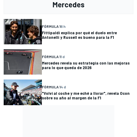
Mercedes
FÓRMULA 1
6 h
Fittipaldi explica por qué el duelo entre
Antonelli y Russell es bueno para la F1
FÓRMULA 1
1 d
Mercedes revela su estrategia con las mejoras
para lo que queda de 2026
FÓRMULA 1
4 d
"Volví al coche y me eché a llorar", revela Ocon
sobre su año al margen de la F1