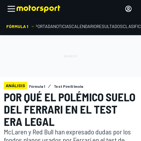
FÓRMULA 1
PORTADA
NOTICIAS
CALENDARIO
RESULTADOS
CLASIFI
ANÁLISIS
Fórmula 1
Test Pirelli Imola
POR QUÉ EL POLÉMICO SUELO
DEL FERRARI EN EL TEST
ERA LEGAL
McLaren y Red Bull han expresado dudas por los
fondos planos usados por Ferrari en el test de