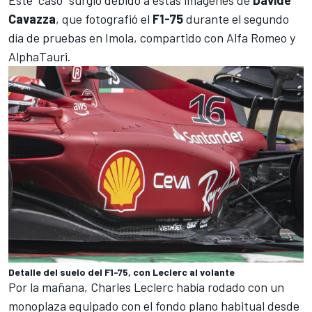
Cavazza
, que fotografió el
F1-75
durante el segundo
día de pruebas en Imola, compartido con
Alfa Romeo
y
AlphaTauri
.
Detalle del suelo del F1-75, con Leclerc al volante
Por la mañana,
Charles Leclerc
había rodado con un
monoplaza equipado con el fondo plano habitual desde