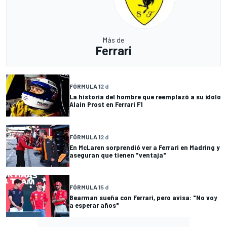
Más de
Ferrari
FÓRMULA 1
2 d
La historia del hombre que reemplazó a su ídolo
Alain Prost en Ferrari F1
FÓRMULA 1
2 d
En McLaren sorprendió ver a Ferrari en Madring y
aseguran que tienen "ventaja"
FÓRMULA 1
5 d
Bearman sueña con Ferrari, pero avisa: "No voy
a esperar años"