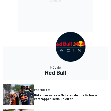
Más de
Red Bull
FÓRMULA 1
1 d
Häkkinen avisa a McLaren de que fichar a
Verstappen sería un error