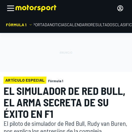
FÓRMULA 1
PORTADA
NOTICIAS
CALENDARIO
RESULTADOS
CLASIFI
ARTÍCULO ESPECIAL
Fórmula 1
EL SIMULADOR DE RED BULL,
EL ARMA SECRETA DE SU
ÉXITO EN F1
El piloto de simulador de Red Bull, Rudy van Buren,
nos explica los entresijos de la compleja