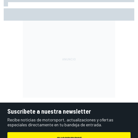
La parrilla de salida de MotoGP en Silverstone: filas y
posiciones
Suscríbete a nuestra newsletter
Recibe noticias de motorsport, actualizaciones y ofertas
especiales directamente en tu bandeja de entrada.