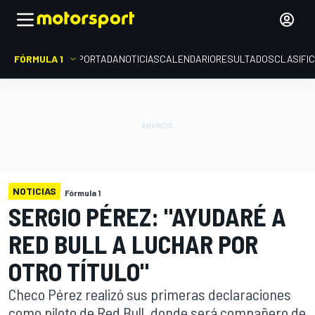
FÓRMULA 1
PORTADA
NOTICIAS
CALENDARIO
RESULTADOS
CLASIFI
NOTICIAS
Fórmula 1
SERGIO PÉREZ: "AYUDARÉ A
RED BULL A LUCHAR POR
OTRO TÍTULO"
Checo Pérez realizó sus primeras declaraciones
como piloto de Red Bull, donde será compañero de