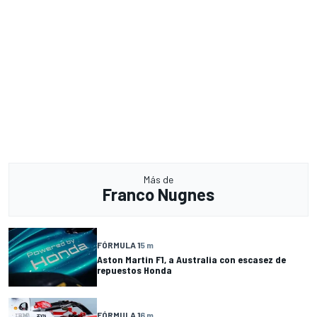
Más de
Franco Nugnes
FÓRMULA 1
5 m
Aston Martin F1, a Australia con escasez de
repuestos Honda
FÓRMULA 1
6 m