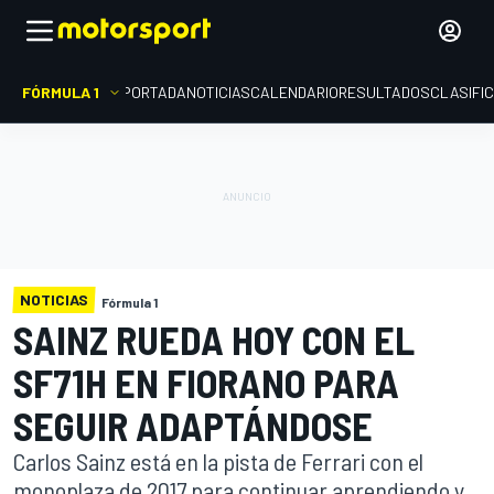
FÓRMULA 1
PORTADA
NOTICIAS
CALENDARIO
RESULTADOS
CLASIFI
NOTICIAS
Fórmula 1
SAINZ RUEDA HOY CON EL
SF71H EN FIORANO PARA
SEGUIR ADAPTÁNDOSE
Carlos Sainz está en la pista de Ferrari con el
monoplaza de 2017 para continuar aprendiendo y