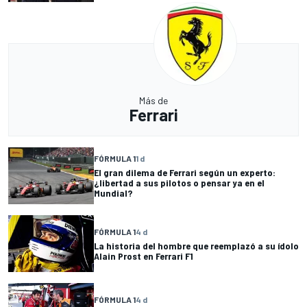
Más de
Ferrari
FÓRMULA 1
1 d
El gran dilema de Ferrari según un experto:
¿libertad a sus pilotos o pensar ya en el
Mundial?
FÓRMULA 1
4 d
La historia del hombre que reemplazó a su ídolo
Alain Prost en Ferrari F1
FÓRMULA 1
4 d