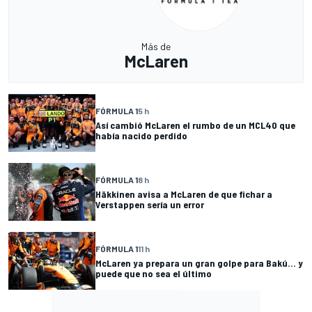
Más de
McLaren
FÓRMULA 1
5 h
Así cambió McLaren el rumbo de un MCL40 que
había nacido perdido
FÓRMULA 1
8 h
Häkkinen avisa a McLaren de que fichar a
Verstappen sería un error
FÓRMULA 1
11 h
McLaren ya prepara un gran golpe para Bakú... y
puede que no sea el último