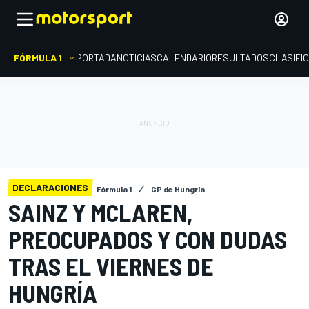
FÓRMULA 1
PORTADA
NOTICIAS
CALENDARIO
RESULTADOS
CLASIFI
DECLARACIONES
Fórmula 1
GP de Hungría
SAINZ Y MCLAREN,
PREOCUPADOS Y CON DUDAS
TRAS EL VIERNES DE
HUNGRÍA