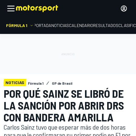
FÓRMULA 1
PORTADA
NOTICIAS
CALENDARIO
RESULTADOS
CLASIFI
NOTICIAS
Fórmula 1
GP de Brasil
POR QUÉ SAINZ SE LIBRÓ DE
LA SANCIÓN POR ABRIR DRS
CON BANDERA AMARILLA
Carlos Sainz tuvo que esperar más de dos horas
para que le confirmaran su primer podio en F1 por