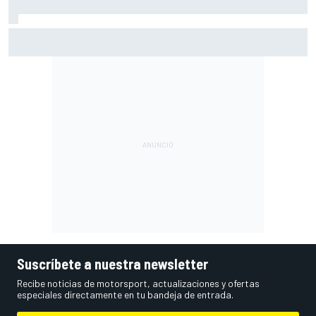
El gran dilema de Ferrari según un experto: ¿libertad a sus
pilotos o pensar ya en el Mundial?
Suscríbete a nuestra newsletter
Recibe noticias de motorsport, actualizaciones y ofertas
especiales directamente en tu bandeja de entrada.