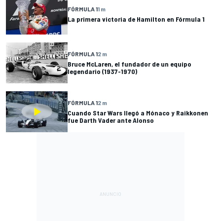
FÓRMULA 1
1 m
La primera victoria de Hamilton en Fórmula 1
FÓRMULA 1
2 m
Bruce McLaren, el fundador de un equipo
legendario (1937-1970)
FÓRMULA 1
2 m
Cuando Star Wars llegó a Mónaco y Raikkonen
fue Darth Vader ante Alonso