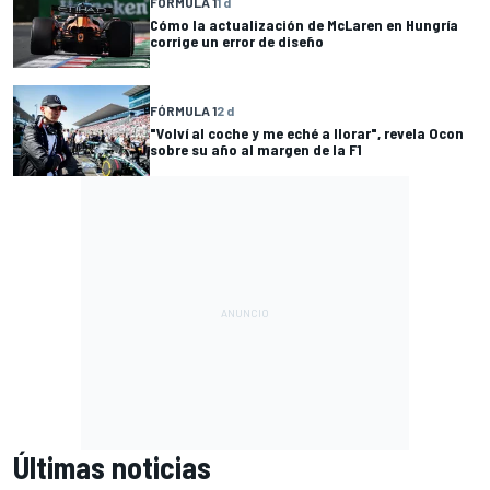
FÓRMULA 1
1 d
Cómo la actualización de McLaren en Hungría
corrige un error de diseño
FÓRMULA 1
2 d
"Volví al coche y me eché a llorar", revela Ocon
sobre su año al margen de la F1
Últimas noticias