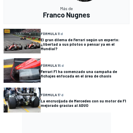
Más de
Franco Nugnes
FÓRMULA 1
1 d
El gran dilema de Ferrari según un experto:
¿libertad a sus pilotos o pensar ya en el
Mundial?
FÓRMULA 1
5 d
Ferrari F1 ha comenzado una campaña de
fichajes enfocada en el área de chasis
FÓRMULA 1
7 d
La encrucijada de Mercedes con su motor de F1
mejorado gracias al ADUO