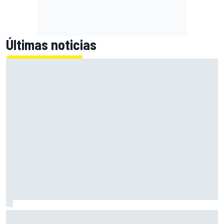
Últimas noticias
Bagnaia: "Este año no sé todo sobre mi moto, entro en
pista y simplemente piloto lo que tengo"