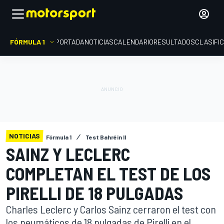
FÓRMULA 1
PORTADA
NOTICIAS
CALENDARIO
RESULTADOS
CLASIFI
NOTICIAS
Fórmula 1
Test Bahréin II
SAINZ Y LECLERC
COMPLETAN EL TEST DE LOS
PIRELLI DE 18 PULGADAS
Charles Leclerc y Carlos Sainz cerraron el test con
los neumáticos de 18 pulgadas de Pirelli en el