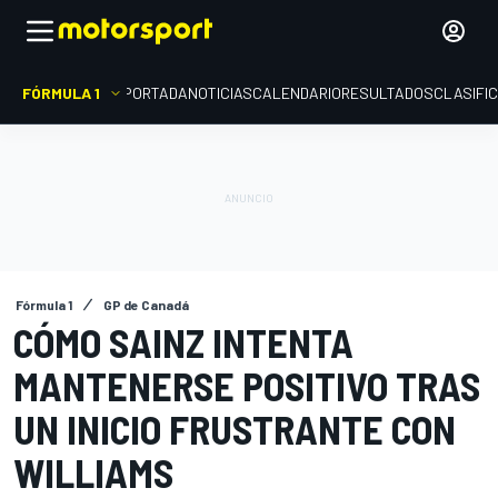
FÓRMULA 1
PORTADA
NOTICIAS
CALENDARIO
RESULTADOS
CLASIFI
Fórmula 1
GP de Canadá
CÓMO SAINZ INTENTA
MANTENERSE POSITIVO TRAS
UN INICIO FRUSTRANTE CON
WILLIAMS