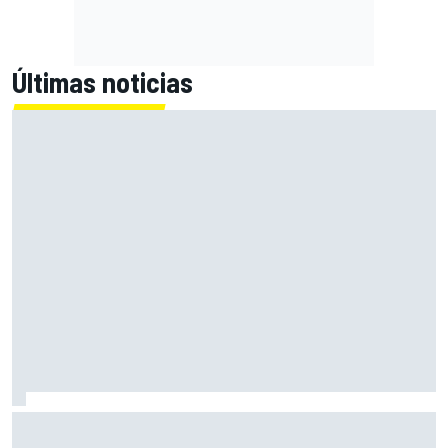
Últimas noticias
El Lamborghini Murciélago definitivo existe: es un SV con
cambio manual