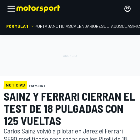
FÓRMULA 1
PORTADA
NOTICIAS
CALENDARIO
RESULTADOS
CLASIFI
NOTICIAS
Fórmula 1
SAINZ Y FERRARI CIERRAN EL
TEST DE 18 PULGADAS CON
125 VUELTAS
Carlos Sainz volvió a pilotar en Jerez el Ferrari
SF90 modificado para rodar con los Pirelli de 18