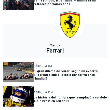
Sainz y Albon, frustrados: Williams F1 ha
retrocedido varios años
Más de
Ferrari
FÓRMULA 1
1 d
El gran dilema de Ferrari según un experto:
¿libertad a sus pilotos o pensar ya en el
Mundial?
FÓRMULA 1
3 d
La historia del hombre que reemplazó a su ídolo
Alain Prost en Ferrari F1