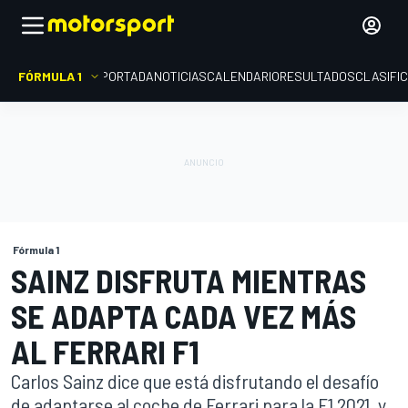
FÓRMULA 1
PORTADA
NOTICIAS
CALENDARIO
RESULTADOS
CLASIFI
Fórmula 1
SAINZ DISFRUTA MIENTRAS
SE ADAPTA CADA VEZ MÁS
AL FERRARI F1
Carlos Sainz dice que está disfrutando el desafío
de adaptarse al coche de Ferrari para la F1 2021, y