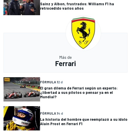
Sainz y Albon, frustrados: Williams F1 ha
retrocedido varios años
Más de
Ferrari
FÓRMULA 1
2 d
El gran dilema de Ferrari según un experto:
¿libertad a sus pilotos o pensar ya en el
Mundial?
FÓRMULA 1
4 d
La historia del hombre que reemplazó a su ídolo
Alain Prost en Ferrari F1