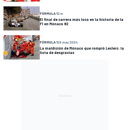
FÓRMULA 1
2 m
El final de carrera más loco en la historia de la
F1 en Mónaco 82
FÓRMULA 1
29 may 2024
La maldición de Mónaco que rompió Leclerc: la
lista de desgracias