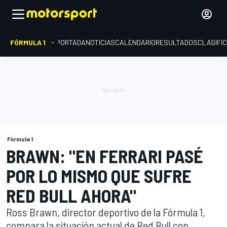
FÓRMULA 1
PORTADA
NOTICIAS
CALENDARIO
RESULTADOS
CLASIFI
Fórmula 1
BRAWN: "EN FERRARI PASÉ
POR LO MISMO QUE SUFRE
RED BULL AHORA"
Ross Brawn, director deportivo de la Fórmula 1,
compara la situación actual de Red Bull con