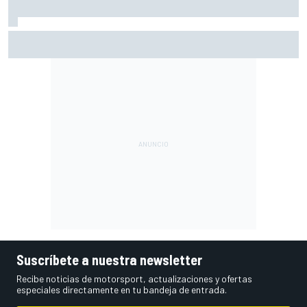
Pérez se pone nota tras su regreso a la F1: "Estoy cerca
del 10"
Suscríbete a nuestra newsletter
Recibe noticias de motorsport, actualizaciones y ofertas
especiales directamente en tu bandeja de entrada.