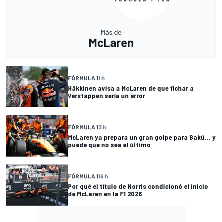
Más de
McLaren
FÓRMULA 1
1 h
Häkkinen avisa a McLaren de que fichar a
Verstappen sería un error
FÓRMULA 1
3 h
McLaren ya prepara un gran golpe para Bakú... y
puede que no sea el último
FÓRMULA 1
19 h
Por qué el título de Norris condicionó el inicio
de McLaren en la F1 2026