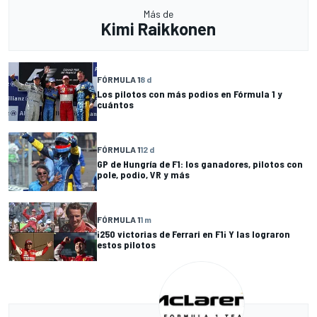
Más de
Kimi Raikkonen
FÓRMULA 1
8 d
Los pilotos con más podios en Fórmula 1 y
cuántos
FÓRMULA 1
12 d
GP de Hungría de F1: los ganadores, pilotos con
pole, podio, VR y más
FÓRMULA 1
1 m
¡250 victorias de Ferrari en F1¡ Y las lograron
estos pilotos