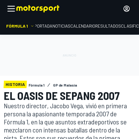
FÓRMULA 1
PORTADA
NOTICIAS
CALENDARIO
RESULTADOS
CLASIFI
HISTORIA
Fórmula 1
GP de Malasia
EL OASIS DE SEPANG 2007
Nuestro director, Jacobo Vega, vivió en primera
persona la apasionante temporada 2007 de
Fórmula 1, en la que asuntos extradeportivos se
mezclaron con intensas batallas dentro de la
pista. Estos son sus recuerdos de la primera