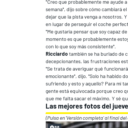
"Creo que probablemente me ayude a t
semana", dijo sobre cómo cambiará el
dejar que la pista venga a nosotros. 
en lugar de perseguir el coche perfect
"Me gustaría pensar que soy capaz de 
momento es que probablemente estoy 
con lo que soy más consistente".
Ricciardo
también se ha burlado de c
decepcionantes, las frustraciones e
"Se trata de averiguar qué funcionará
MÁS CATEGORÍAS
emocionante", dijo. "Solo ha habido do
sufriendo y esto y aquello? Para mí t
gente está equivocada porque creo qu
que me falta sacar el máximo. Y sé que
Las mejores fotos del jueve
(Pulsa en 'Versión completa' al final del
88