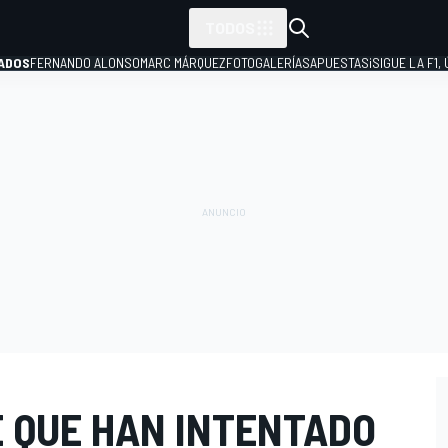
TODOS
ADOS
FERNANDO ALONSO
MARC MÁRQUEZ
FOTOGALERÍAS
APUESTAS
¡SIGUE LA F1,
P
E QUE HAN INTENTADO