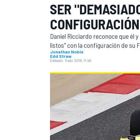
SER "DEMASIADO
INDYCAR
WRC
CONFIGURACIÓN
Daniel Ricciardo reconoce que él 
listos" con la configuración de su 
Jonathan Noble
Edd Straw
Editado:
11 abr 2019, 11:46
WEC
FÓRMULA E