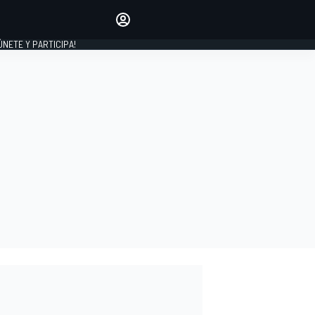
Haz que tu voz se escuche
comentando los artículos
 ÚNETE Y PARTICIPA!
INICIAR SESIÓN
EDICIÓN
ESPAÑA