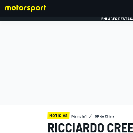
ENLACES DESTAC
FÓRMULA 1
MOTOG
NOTICIAS
Fórmula 1
GP de China
RICCIARDO CRE