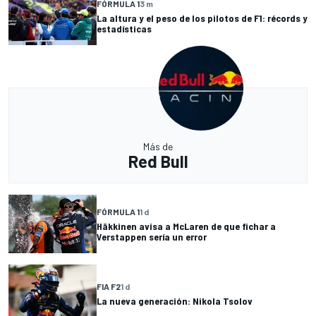
FÓRMULA 1
3 m
La altura y el peso de los pilotos de F1: récords y
estadísticas
Más de
Red Bull
FÓRMULA 1
1 d
Häkkinen avisa a McLaren de que fichar a
Verstappen sería un error
FIA F2
1 d
La nueva generación: Nikola Tsolov