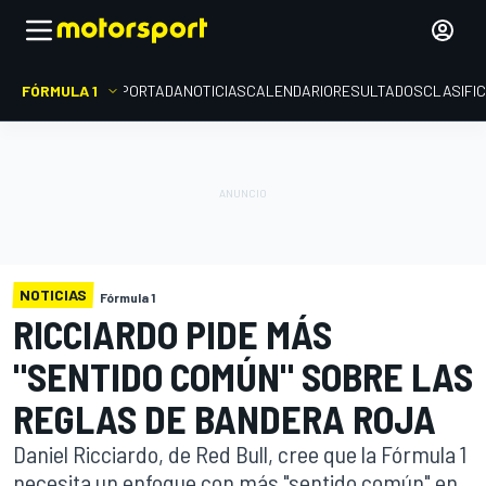
FÓRMULA 1
PORTADA
NOTICIAS
CALENDARIO
RESULTADOS
CLASIFI
NOTICIAS
Fórmula 1
RICCIARDO PIDE MÁS
"SENTIDO COMÚN" SOBRE LAS
REGLAS DE BANDERA ROJA
Daniel Ricciardo, de Red Bull, cree que la Fórmula 1
necesita un enfoque con más "sentido común" en