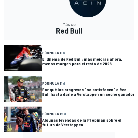
Más de
Red Bull
FÓRMULA 1
1 h
El dilema de Red Bull: más mejoras ahora,
menos margen para el resto de 2026
FÓRMULA 1
1 d
Por qué los progresos "no satisfacen" a Red
Bull hasta darle a Verstappen un coche ganador
FÓRMULA 1
2 d
Algunas leyendas de la F1 opinan sobre el
futuro de Verstappen