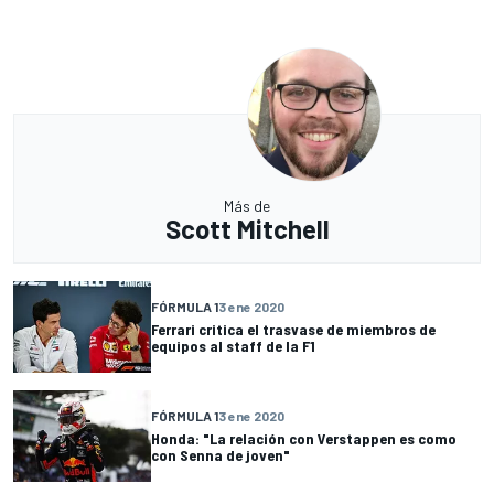
Más de
Scott Mitchell
FÓRMULA 1
3 ene 2020
Ferrari critica el trasvase de miembros de
equipos al staff de la F1
FÓRMULA 1
3 ene 2020
Honda: "La relación con Verstappen es como
con Senna de joven"