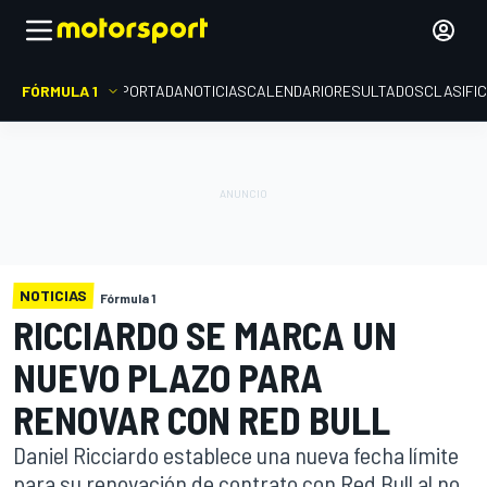
FÓRMULA 1
PORTADA
NOTICIAS
CALENDARIO
RESULTADOS
CLASIFI
NOTICIAS
Fórmula 1
RICCIARDO SE MARCA UN
NUEVO PLAZO PARA
RENOVAR CON RED BULL
Daniel Ricciardo establece una nueva fecha límite
para su renovación de contrato con Red Bull al no