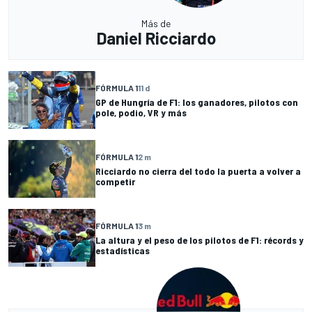
Más de
Daniel Ricciardo
FÓRMULA 1
11 d
GP de Hungría de F1: los ganadores, pilotos con
pole, podio, VR y más
FÓRMULA 1
2 m
Ricciardo no cierra del todo la puerta a volver a
competir
FÓRMULA 1
3 m
La altura y el peso de los pilotos de F1: récords y
estadísticas