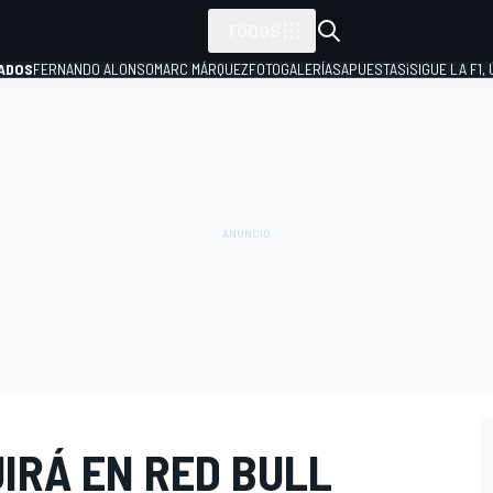
TODOS
ADOS
FERNANDO ALONSO
MARC MÁRQUEZ
FOTOGALERÍAS
APUESTAS
¡SIGUE LA F1,
P
IRÁ EN RED BULL