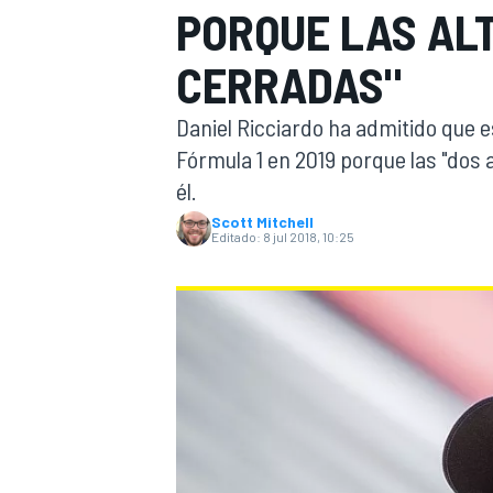
PORQUE LAS AL
INDYCAR
WRC
CERRADAS"
Daniel Ricciardo ha admitido que e
Fórmula 1 en 2019 porque las "dos 
él.
Scott Mitchell
Editado:
8 jul 2018, 10:25
WEC
FÓRMULA E