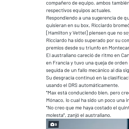
compañero de equipo, ambos también 
respectivos equipos actuales.
Respondiendo a una sugerencia de que
quisieran en su box, Ricciardo brome
[Hamilton y Vettel] piensen que no s
Ricciardo ha sido superado por su c
premios desde su triunfo en Montecar
El australiano careció de ritmo
en Cana
en Francia y tuvo una queja de orden 
seguida de un fallo mecánico al día si
MÁS CATEGORÍAS
Su desgracia continuó en la clasifica
usando el DRS automáticamente.
"Max está conduciendo bien, pero cre
Mónaco, lo cual ha sido un poco una i
"No creo que me haya costado el quint
molesta", zanjó el australiano.
9