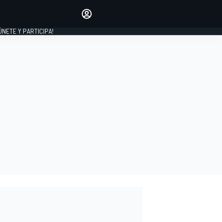
Haz que tu voz se escuche
comentando los artículos
 ÚNETE Y PARTICIPA!
INICIAR SESIÓN
EDICIÓN
ESPAÑA