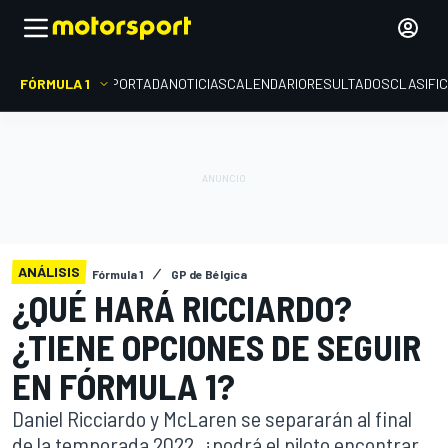
FÓRMULA 1
PORTADA
NOTICIAS
CALENDARIO
RESULTADOS
CLASIFI
ANÁLISIS
Fórmula 1
GP de Bélgica
¿QUÉ HARÁ RICCIARDO?
¿TIENE OPCIONES DE SEGUIR
EN FÓRMULA 1?
Daniel Ricciardo y McLaren se separarán al final
de la temporada 2022, ¿podrá el piloto encontrar