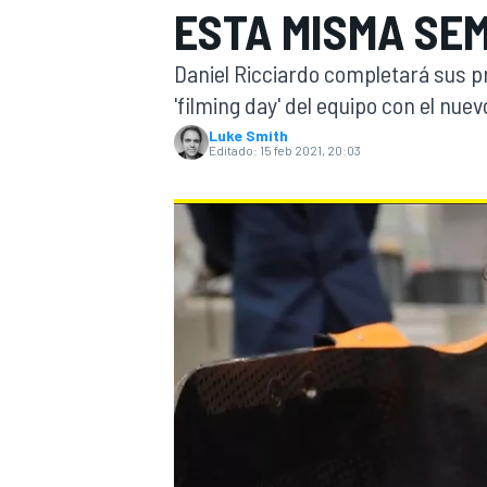
ESTA MISMA SE
INDYCAR
WRC
Daniel Ricciardo completará sus p
'filming day' del equipo con el nue
Luke Smith
Editado:
15 feb 2021, 20:03
WEC
FÓRMULA E