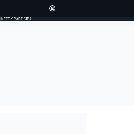
Haz que tu voz se escuche
comentando los artículos
 ÚNETE Y PARTICIPA!
INICIAR SESIÓN
EDICIÓN
ESPAÑA