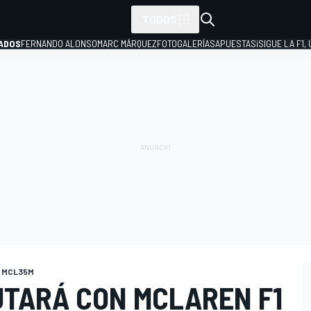
TODOS
ADOS
FERNANDO ALONSO
MARC MÁRQUEZ
FOTOGALERÍAS
APUESTAS
¡SIGUE LA F1,
P
n MCL35M
UTARÁ CON MCLAREN F1