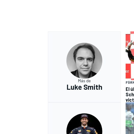
Más de
FÓRM
Luke Smith
El 
Sch
vic