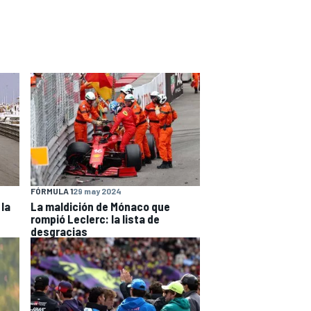
FÓRMULA 1
29 may 2024
 la
La maldición de Mónaco que
rompió Leclerc: la lista de
desgracias