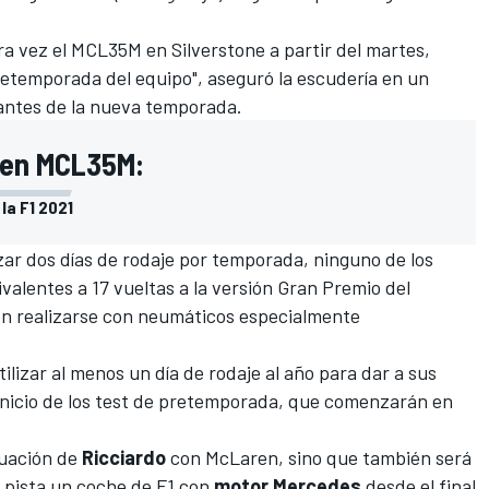
a vez el MCL35M en Silverstone a partir del martes,
retemporada del equipo", aseguró la escudería en un
antes de la nueva temporada.
ren MCL35M:
la F1 2021
zar dos días de rodaje por temporada, ninguno de los
valentes a 17 vueltas a la versión Gran Premio del
en realizarse con neumáticos especialmente
ilizar al menos un día de rodaje al año para dar a sus
nicio de los
test de pretemporada
, que comenzarán en
tuación de
Ricciardo
con McLaren, sino que también será
n pista un coche de F1 con
motor Mercedes
desde el final