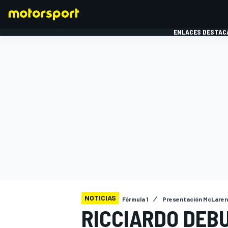
ENLACES DESTAC
FÓRMULA 1
MOTOG
NOTICIAS
Fórmula 1
Presentación McLare
RICCIARDO DEB