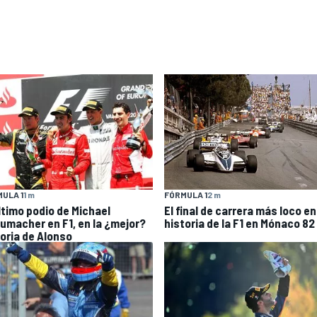
ULA 1
1 m
FÓRMULA 1
2 m
último podio de Michael
El final de carrera más loco en
umacher en F1, en la ¿mejor?
historia de la F1 en Mónaco 82
toria de Alonso