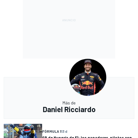
Más de
Daniel Ricciardo
FÓRMULA 1
13 d
GP de Hungría de F1: los ganadores, pilotos con