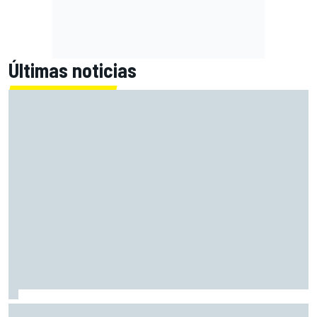
Últimas noticias
Bagnaia: "Este año no sé todo sobre mi moto, entro en