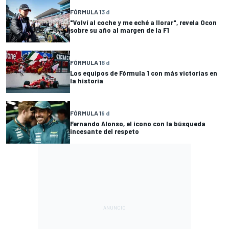
FÓRMULA 1
3 d
"Volví al coche y me eché a llorar", revela Ocon
sobre su año al margen de la F1
FÓRMULA 1
8 d
Los equipos de Fórmula 1 con más victorias en
la historia
FÓRMULA 1
9 d
Fernando Alonso, el icono con la búsqueda
incesante del respeto