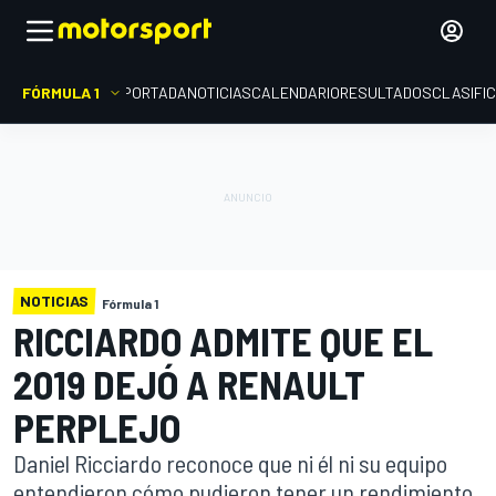
FÓRMULA 1
PORTADA
NOTICIAS
CALENDARIO
RESULTADOS
CLASIFI
NOTICIAS
Fórmula 1
RICCIARDO ADMITE QUE EL
2019 DEJÓ A RENAULT
PERPLEJO
Daniel Ricciardo reconoce que ni él ni su equipo
entendieron cómo pudieron tener un rendimiento