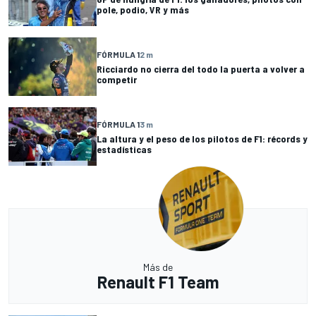
pole, podio, VR y más
FÓRMULA 1
2 m
Ricciardo no cierra del todo la puerta a volver a
competir
FÓRMULA 1
3 m
La altura y el peso de los pilotos de F1: récords y
estadísticas
Más de
Renault F1 Team