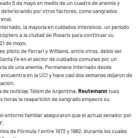
asado 5 de mayo en medio de un cuadro de anemia
y
e deteriorando por otros factores, como sangrados
renal.
ternado, la mayoría en cuidados intensivos, un período
icóptero a la ciudad de Rosario para continuar su
 21 de mayo.
ex piloto de
Ferrari
y Williams, entre otros, debió ser
Santa Fe
en el sector de cuidados comunes por un
cia de una anemia. Permanece internado desde
e encuentra en la UCI y hace casi dos semanas dejaron de
uación.
a de noticias
Télam
de Argentina,
Reutemann
tuvo
as horas la reaparición de sangrado empeoró su
l entorno familiar aseguraron que el actual senador por
".
ios de Fórmula 1 entre 1972 y 1982, durante los cuales