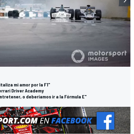
taliza mi amor por la F1"
errari Driver Academy
ntretener, o deberíamos ir a la Fórmula E"