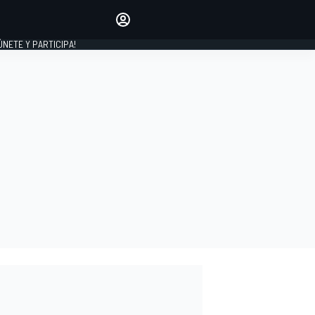
Haz que tu voz se escuche
comentando los artículos
 ÚNETE Y PARTICIPA!
INICIAR SESIÓN
EDICIÓN
ESPAÑA