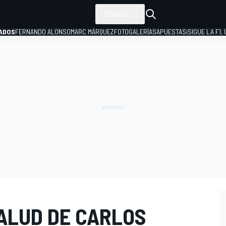
TODOS
ADOS
FERNANDO ALONSO
MARC MÁRQUEZ
FOTOGALERÍAS
APUESTAS
¡SIGUE LA F1,
P
SALUD DE CARLOS