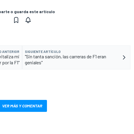
rte o guarda este artículo
O ANTERIOR
SIGUIENTE ARTÍCULO
italiza mi
"Sin tanta sanción, las carreras de F1 eran
 por la F1"
geniales"
VER MÁS Y COMENTAR