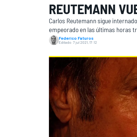
REUTEMANN VU
INDYCAR
WRC
Carlos Reutemann sigue internado 
empeorado en las últimas horas tr
Federico Faturos
Editado:
7 jul 2021, 17:12
WEC
FÓRMULA E