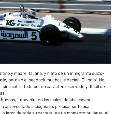
entino y madre italiana, y nieto de un inmigrante suizo-
ole
, pero en el paddock muchos le decían 'El Indio'. No
, sino sobre todo por su carácter reservado y difícil de
ras.
 buenos, intocable; en los malos, dejaba escapar
a aprovechado a ciegas. Es precisamente esa
 lo largo de toda su carrera: en un momento brillante, al