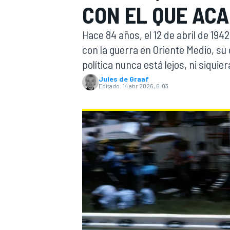
CON EL QUE ACA
INDYCAR
WRC
Hace 84 años, el 12 de abril de 194
con la guerra en Oriente Medio, su
política nunca está lejos, ni siquier
Jules de Graaf
Editado:
14 abr 2026, 6:03
WEC
FÓRMULA E