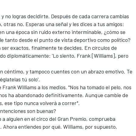
l, y no logras decidirte. Después de cada carrera cambias
, otras no. Esperas una señal y les dices a tus amigos:
 en una época sin ruido externo interminable, ¿cómo se
ble tanto desde el punto de vista deportivo como político?
 ser exactos, finalmente te decides. En círculos de
ido diplomáticamente: 'Lo siento, Frank [
Williams
], pero
.
i un céntimo, y tampoco cuentes con un abrazo emotivo. Te
glatelas tú solo'.
e Frank Williams a los medios. "Nos ha tomado el pelo, nos
a nos ha abandonado definitivamente. Aunque cambie de
, ese tipo nunca volverá a correr".
 intenciones son buenas?
no a alguien en el circo del Gran Premio, comprueba
". Ahora entiendes por qué. Williams, por supuesto,