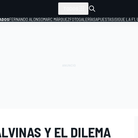
TODOS
ADOS
FERNANDO ALONSO
MARC MÁRQUEZ
FOTOGALERÍAS
APUESTAS
¡SIGUE LA F1,
P
ALVINAS Y EL DILEMA