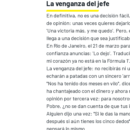
La venganza del jefe
En definitiva, no es una decisión fáci
de opinión: unas veces quieres dejarlo
'Una victoria más, y me quedo'. Pero,
llega a una decisión que sea justifica
En Río de Janeiro, el 21 de marzo para
confianza anuncias: 'Lo dejo'. Traduc
mi corazón ya no está en la Fórmula 1'
La venganza del jefe: no recibirás n
echarán a patadas con un sincero 'arré
"Nos ha tenido dos meses en vilo", dic
ha chantajeado con el dinero y ahor
opinión por tercera vez: para nosotros
Pobre, ¿no se dan cuenta de que tus
Alguien dijo una vez: "Si le das la ma
después si aún tienes los cinco dedos
pensará lo mismo.