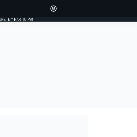
Haz que tu voz se escuche
comentando los artículos
 ÚNETE Y PARTICIPA!
INICIAR SESIÓN
EDICIÓN
ESPAÑA