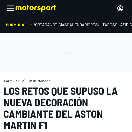
FÓRMULA 1
PORTADA
NOTICIAS
CALENDARIO
RESULTADOS
CLASIFI
Fórmula 1
GP de Mónaco
LOS RETOS QUE SUPUSO LA
NUEVA DECORACIÓN
CAMBIANTE DEL ASTON
MARTIN F1