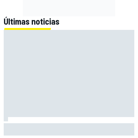
Últimas noticias
Alex Márquez: "Ganar a las Aprilia será imposible. Sin la
caída de Raúl, habrían terminado top 4"