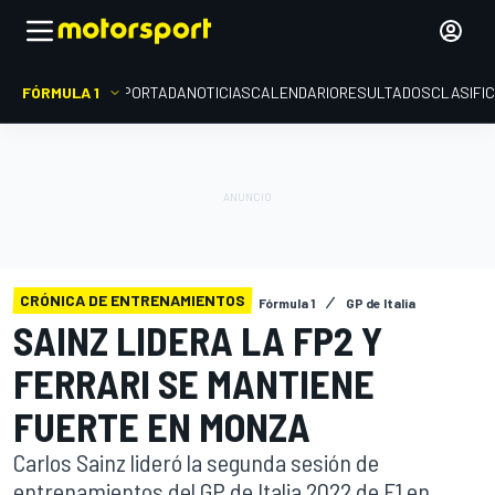
FÓRMULA 1
PORTADA
NOTICIAS
CALENDARIO
RESULTADOS
CLASIFI
CRÓNICA DE ENTRENAMIENTOS
Fórmula 1
GP de Italia
SAINZ LIDERA LA FP2 Y
FERRARI SE MANTIENE
FUERTE EN MONZA
Carlos Sainz lideró la segunda sesión de
entrenamientos del GP de Italia 2022 de F1 en