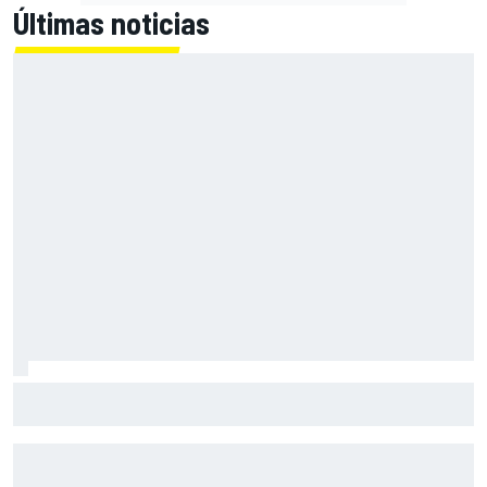
Últimas noticias
McLaren ya prepara un gran golpe para Bakú... y puede que
no sea el último