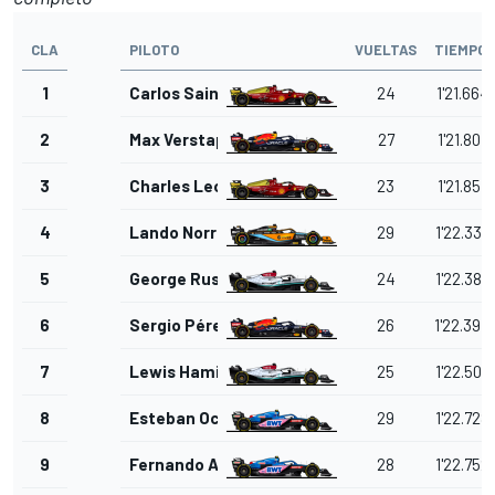
CLA
PILOTO
VUELTAS
TIEMPO
1
Carlos Sainz Jr.
24
1'21.664
2
Max Verstappen
27
1'21.807
3
Charles Leclerc
23
1'21.857
4
Lando Norris
29
1'22.338
5
George Russell
24
1'22.386
6
Sergio Pérez
26
1'22.394
7
Lewis Hamilton
25
1'22.503
8
Esteban Ocon
29
1'22.728
9
Fernando Alonso
28
1'22.752