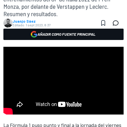
Monza, por delante de Verstappen y Leclerc.
Resumen y resultados.
Juanjo Sáez
Editado:
1 sept 2023, 8:37
AÑADIR COMO FUENTE PRINCIPAL
La
Fórmula 1
puso punto y final a la jornada del viernes