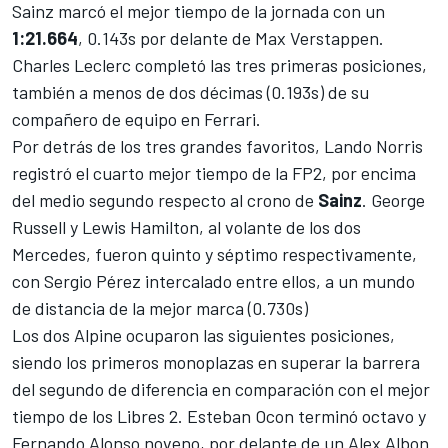
Sainz
marcó el mejor tiempo de la jornada con un
1:21.664
, 0.143s por delante de
Max Verstappen
.
Charles Leclerc
completó las tres primeras posiciones,
también a menos de dos décimas (0.193s) de su
compañero de equipo en
Ferrari
.
Por detrás de los tres grandes favoritos,
Lando Norris
registró el cuarto mejor tiempo de la FP2, por encima
del medio segundo respecto al crono de
Sainz
.
George
Russell
y
Lewis Hamilton
, al volante de los dos
Mercedes
, fueron quinto y séptimo respectivamente,
con
Sergio Pérez
intercalado entre ellos, a un mundo
de distancia de la mejor marca (0.730s)
Los dos
Alpine
ocuparon las siguientes posiciones,
siendo los primeros monoplazas en superar la barrera
del segundo de diferencia en comparación con el mejor
tiempo de los Libres 2.
Esteban Ocon
terminó octavo y
Fernando Alonso
noveno, por delante de un
Alex Albon