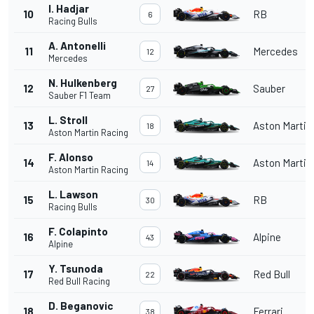
I. Hadjar
10
RB
6
Racing Bulls
A. Antonelli
11
Mercedes
12
Mercedes
N. Hulkenberg
12
Sauber
27
Sauber F1 Team
L. Stroll
13
Aston Martin
18
Aston Martin Racing
F. Alonso
14
Aston Martin
14
Aston Martin Racing
L. Lawson
15
RB
30
Racing Bulls
F. Colapinto
16
Alpine
43
Alpine
Y. Tsunoda
17
Red Bull
22
Red Bull Racing
D. Beganovic
18
Ferrari
38