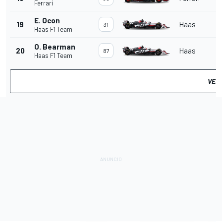
Ferrari
E. Ocon
19
Haas
31
Haas F1 Team
O. Bearman
20
Haas
87
Haas F1 Team
VER