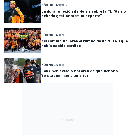
FÓRMULA 1
20 h
La dura reflexión de Norris sobre la F1: "Así no
debería gestionarse un deporte"
FÓRMULA 1
1 d
Así cambió McLaren el rumbo de un MCL40 que
había nacido perdido
FÓRMULA 1
1 d
Häkkinen avisa a McLaren de que fichar a
Verstappen sería un error