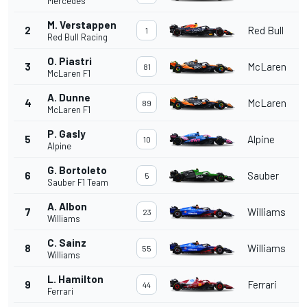
Mercedes
M. Verstappen
2
Red Bull
1
Red Bull Racing
O. Piastri
3
McLaren
81
McLaren F1
A. Dunne
4
McLaren
89
McLaren F1
P. Gasly
5
Alpine
10
Alpine
G. Bortoleto
6
Sauber
5
Sauber F1 Team
A. Albon
7
Williams
23
Williams
C. Sainz
8
Williams
55
Williams
L. Hamilton
9
Ferrari
44
Ferrari