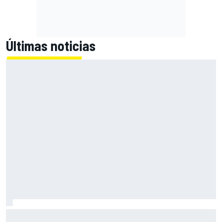
Últimas noticias
Alex Márquez: "Ganar a las Aprilia será imposible. Sin la