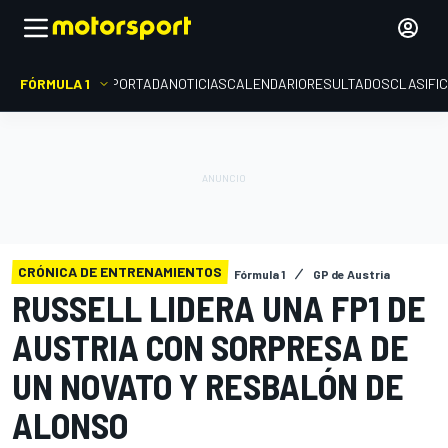
FÓRMULA 1
PORTADA
NOTICIAS
CALENDARIO
RESULTADOS
CLASIFI
CRÓNICA DE ENTRENAMIENTOS
Fórmula 1
GP de Austria
RUSSELL LIDERA UNA FP1 DE
AUSTRIA CON SORPRESA DE
UN NOVATO Y RESBALÓN DE
ALONSO