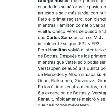
George
Russell
fue el primero que 
cuando los semáforos se pusieron v
arriesgó a salir más tarde, con n
Pero el primer registro, con blando
mientras Hamilton cometió varios f
vuelta. Checo Pérez se quedó a 1,
MÁS CATEGORÍAS
que
Carlos
Sainz
puso a su McLar
inicialmente
su gran FP2
y
FP3
.
Pero
Hamilton
volvió a intentarlo
de Bottas. Después de los primeros
mientras que Vettel solo podía ser
Verstappen se aupó a la quinta po
de Mercedes y Albon situaba su
R
Ocon, Raikkonen, Giovinazzi, Gros
En los últimos cuatro minutos, to
6 a excepción de Bottas y Versta
Renault
, rápidamente mejoró y se 
que casi todos mejorasen.