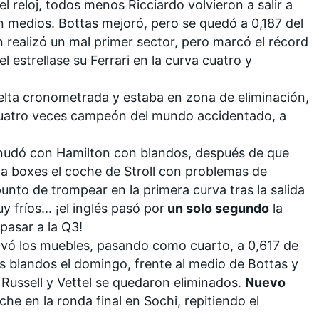
 reloj, todos menos Ricciardo volvieron a salir a
 medios. Bottas mejoró, pero se quedó a 0,187 del
n realizó un mal primer sector, pero marcó el récord
l estrellase su Ferrari en la curva cuatro y
elta cronometrada y estaba en zona de eliminación,
el cuatro veces campeón del mundo accidentado, a
eanudó con Hamilton con blandos, después de que
 a boxes el coche de Stroll con problemas de
unto de trompear en la primera curva tras la salida
fríos... ¡el inglés pasó por
un solo segundo
la
pasar a la Q3!
vó los muebles, pasando como cuarto, a 0,617 de
os blandos el domingo, frente al medio de Bottas y
, Russell y Vettel se quedaron eliminados.
Nuevo
che en la ronda final en Sochi,
repitiendo el