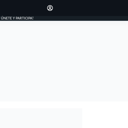
Haz que tu voz se escuche
comentando los artículos
INICIAR SESIÓN
, ÚNETE Y PARTICIPA!
EDICIÓN
ESPAÑA