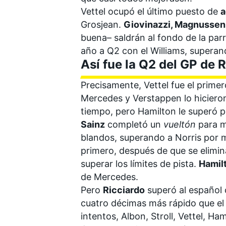
Vettel ocupó el último puesto de
a
Grosjean.
Giovinazzi, Magnussen,
buena– saldrán al fondo de la parr
año a Q2 con el
Williams
, superan
Así fue la Q2 del GP de 
Precisamente, Vettel fue el primero
Mercedes y Verstappen lo hicieron
tiempo, pero Hamilton le superó 
Sainz
completó un
vueltón
para m
blandos, superando a Norris por m
primero, después de que se elimi
superar los límites de pista.
Hamil
de Mercedes.
Pero
Ricciardo
superó al español 
cuatro décimas más rápido que el 
intentos, Albon, Stroll, Vettel, Ha