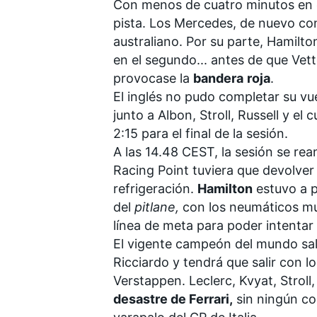
Con menos de cuatro minutos en el
pista. Los Mercedes, de nuevo con
australiano. Por su parte, Hamilto
en el segundo... antes de que Vette
provocase la
bandera
roja
.
El inglés no pudo completar su vu
junto a Albon, Stroll, Russell y 
2:15 para el final de la sesión.
A las 14.48 CEST, la sesión se r
Racing Point tuviera que devolver
refrigeración.
Hamilton
estuvo a p
del
pitlane,
con los neumáticos muy 
línea de meta para poder intentar 
El vigente campeón del mundo sal
Ricciardo y tendrá que salir con l
Verstappen. Leclerc, Kvyat, Stroll
desastre de Ferrari,
sin ningún co