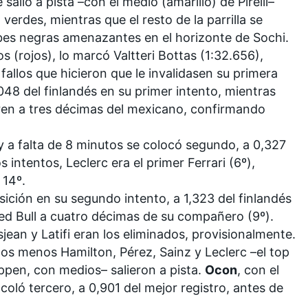
salió a pista –con el medio (amarillo) de Pirelli–
erdes, mientras que el resto de la parrilla se
ubes negras amenazantes en el horizonte de Sochi.
s (rojos), lo marcó Valtteri Bottas (1:32.656),
allos que hicieron que le invalidasen su primera
048 del finlandés en su primer intento, mientras
en a tres décimas del mexicano, confirmando
 y a falta de 8 minutos se colocó segundo, a 0,327
 intentos, Leclerc era el primer Ferrari (6º),
 14º.
sición en su segundo intento, a 1,323 del finlandés
ed Bull
a cuatro décimas de su compañero (9º).
jean y Latifi eran los eliminados, provisionalmente.
dos menos Hamilton, Pérez, Sainz y Leclerc –el top
ppen, con medios– salieron a pista.
Ocon
, con el
coló tercero, a 0,901 del mejor registro, antes de