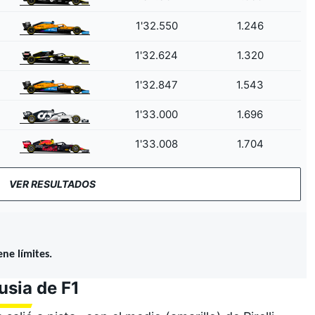
1'32.550
1.246
1'32.624
1.320
1'32.847
1.543
1'33.000
1.696
1'33.008
1.704
VER RESULTADOS
ne límites.
usia de F1