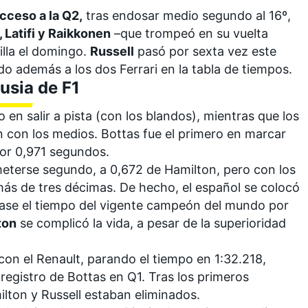
cceso a la Q2,
tras endosar medio segundo al 16º,
 Latifi y Raikkonen
–que trompeó en su vuelta
illa el domingo.
Russell
pasó por sexta vez este
do además a los dos Ferrari en la tabla de tiempos.
Rusia de F1
 en salir a pista (con los blandos), mientras que los
 con los medios. Bottas fue el primero en marcar
por 0,971 segundos.
eterse segundo, a 0,672 de Hamilton, pero con los
ás de tres décimas. De hecho, el español se colocó
nase el tiempo del vigente campeón del mundo por
ton
se complicó la vida, a pesar de la superioridad
con el Renault, parando el tiempo en 1:32.218,
registro de Bottas en Q1. Tras los primeros
milton y Russell estaban eliminados.