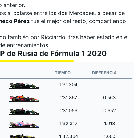
o anterior.
s al colarse entre los dos Mercedes, a pesar de
heco
Pérez
fue el mejor del resto, compartiendo
do también por Ricciardo, tras haber estado en el
s de entrenamientos.
 GP de Rusia de Fórmula 1 2020
TIEMPO
DIFERENCIA
1'31.304
1'31.867
0.563
1'31.956
0.652
1'32.317
1.013
1'32.364
1.060