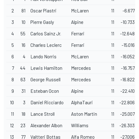
2
81
Oscar Piastri
McLaren
11
-6.677
3
10
Pierre Gasly
Alpine
11
-10.733
4
55
Carlos Sainz Jr.
Ferrari
11
-12.648
5
16
Charles Leclerc
Ferrari
11
-15.016
6
4
Lando Norris
McLaren
11
-16.052
7
44
Lewis Hamilton
Mercedes
11
-16.757
8
63
George Russell
Mercedes
11
-16.822
9
31
Esteban Ocon
Alpine
11
-22.410
10
3
Daniel Ricciardo
AlphaTauri
11
-22.806
11
18
Lance Stroll
Aston Martin
11
-25.007
12
23
Alexander Albon
Williams
11
-26.303
13
77
Valtteri Bottas
Alfa Romeo
11
-27.006