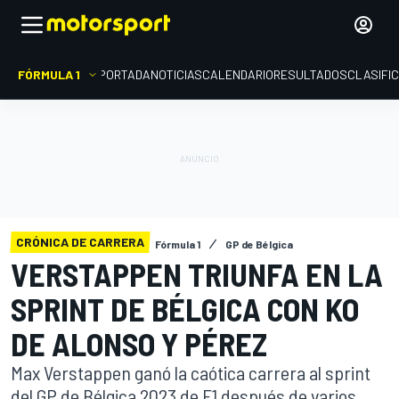
FÓRMULA 1
PORTADA
NOTICIAS
CALENDARIO
RESULTADOS
CLASIFI
CRÓNICA DE CARRERA
Fórmula 1
GP de Bélgica
VERSTAPPEN TRIUNFA EN LA
SPRINT DE BÉLGICA CON KO
DE ALONSO Y PÉREZ
Max Verstappen ganó la caótica carrera al sprint
del GP de Bélgica 2023 de F1 después de varios