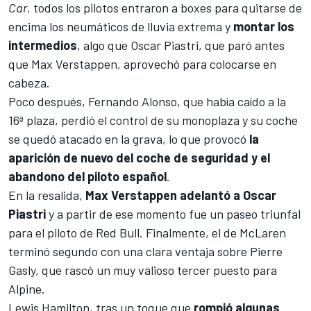
Car
, todos los pilotos entraron a boxes para quitarse de
encima los neumáticos de lluvia extrema y
montar los
intermedios
, algo que
Oscar Piastri
, que paró antes
que
Max Verstappen
, aprovechó para colocarse en
cabeza.
Poco después,
Fernando Alonso
, que había caído a la
16ª plaza, perdió el control de su monoplaza y su coche
se quedó atacado en la grava, lo que provocó
la
aparición de nuevo del coche de seguridad y el
abandono del piloto español
.
En la resalida,
Max Verstappen adelantó a Oscar
Piastri
y a partir de ese momento fue un paseo triunfal
para el piloto de
Red Bull
. Finalmente, el de McLaren
terminó segundo con una clara ventaja sobre
Pierre
Gasly
, que rascó un muy valioso tercer puesto para
Alpine
.
Lewis Hamilton
, tras un toque que
rompió algunas