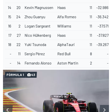
14
20
Kevin Magnussen
Haas
11
-32.986
15
24
Zhou Guanyu
Alfa Romeo
11
-36.342
16
2
Logan Sargeant
Williams
11
-37.571
17
27
Nico Hülkenberg
Haas
11
-37.827
18
22
Yuki Tsunoda
AlphaTauri
11
-39.267
-
11
Sergio Pérez
Red Bull
8
-
-
14
Fernando Alonso
Aston Martin
2
-
FÓRMULA 1
43