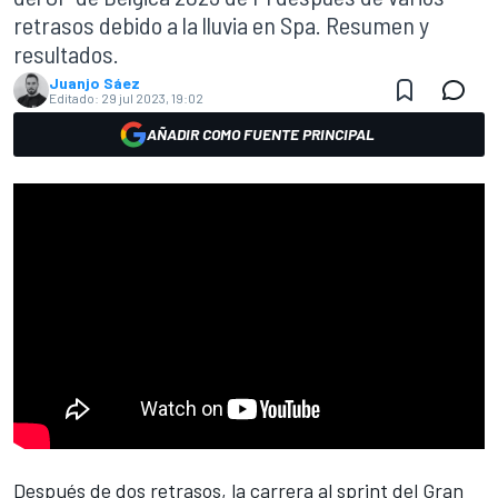
retrasos debido a la lluvia en Spa. Resumen y
resultados.
Juanjo Sáez
Editado:
29 jul 2023, 19:02
AÑADIR COMO FUENTE PRINCIPAL
Después de dos retrasos, la carrera al sprint del
Gran