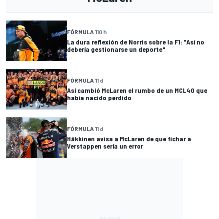
FÓRMULA 1
10 h
La dura reflexión de Norris sobre la F1: "Así no
debería gestionarse un deporte"
FÓRMULA 1
1 d
Así cambió McLaren el rumbo de un MCL40 que
había nacido perdido
FÓRMULA 1
1 d
Häkkinen avisa a McLaren de que fichar a
Verstappen sería un error