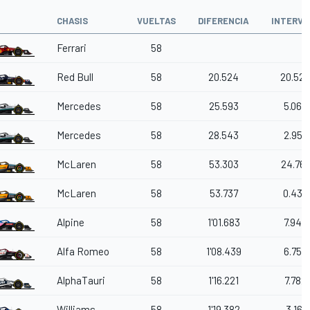
CHASIS
VUELTAS
DIFERENCIA
INTERVA
Ferrari
58
Red Bull
58
20.524
20.52
Mercedes
58
25.593
5.069
Mercedes
58
28.543
2.950
McLaren
58
53.303
24.76
McLaren
58
53.737
0.434
Alpine
58
1'01.683
7.946
Alfa Romeo
58
1'08.439
6.756
AlphaTauri
58
1'16.221
7.782
Williams
58
1'19.382
3.161