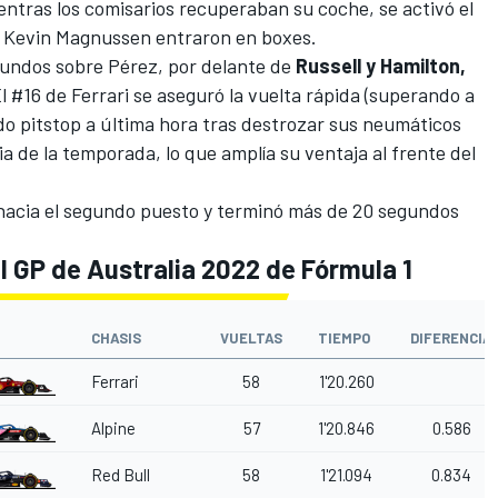
ientras los comisarios recuperaban su coche, se activó el
y
Kevin Magnussen
entraron en boxes.
egundos sobre Pérez, por delante de
Russell y Hamilton,
l #16 de Ferrari se aseguró la vuelta rápida (superando a
o pitstop a última hora tras destrozar sus neumáticos
a de la temporada, lo que amplía su ventaja al frente del
 hacia el segundo puesto y terminó más de 20 segundos
l GP de Australia 2022 de Fórmula 1
CHASIS
VUELTAS
TIEMPO
DIFERENCIA
Ferrari
58
1'20.260
Alpine
57
1'20.846
0.586
Red Bull
58
1'21.094
0.834