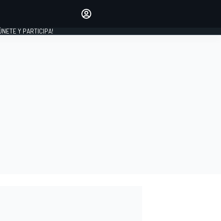
Haz que tu voz se escuche
comentando los artículos
 ÚNETE Y PARTICIPA!
INICIAR SESIÓN
EDICIÓN
ESPAÑA