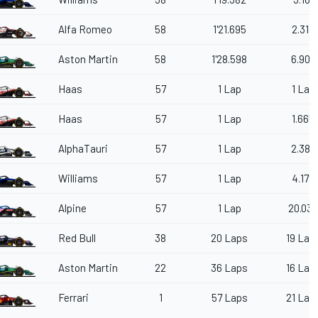
Alfa Romeo
58
1'21.695
2.313
Aston Martin
58
1'28.598
6.903
Haas
57
1 Lap
1 Lap
Haas
57
1 Lap
1.665
AlphaTauri
57
1 Lap
2.383
Williams
57
1 Lap
4.172
Alpine
57
1 Lap
20.038
Red Bull
38
20 Laps
19 Lap
Aston Martin
22
36 Laps
16 Lap
Ferrari
1
57 Laps
21 Lap