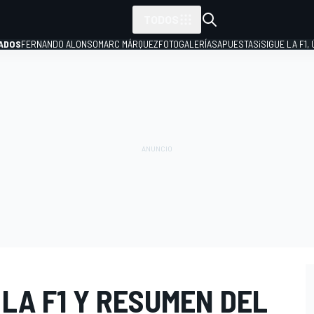
TODOS
ADOS
FERNANDO ALONSO
MARC MÁRQUEZ
FOTOGALERÍAS
APUESTAS
¡SIGUE LA F1,
P
LA F1 Y RESUMEN DEL