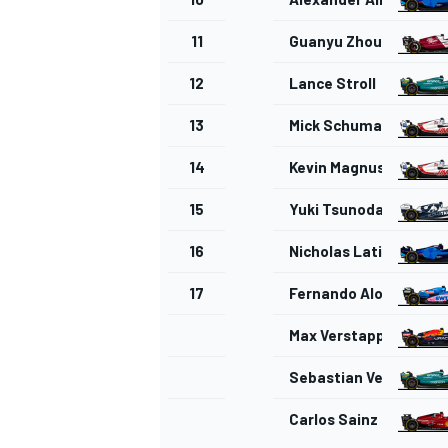
11
Guanyu Zhou
12
Lance Stroll
13
Mick Schumacher
14
Kevin Magnussen
15
Yuki Tsunoda
16
Nicholas Latifi
MÁS CATEGORÍAS
17
Fernando Alonso
Max Verstappen
Sebastian Vettel
Carlos Sainz Jr.