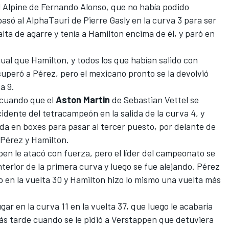
l
Alpine
de
Fernando Alonso
, que no había podido
pasó al
AlphaTauri
de
Pierre Gasly
en la curva 3 para ser
lta de agarre y tenía a Hamilton encima de él, y paró en
igual que Hamilton, y todos los que habían salido con
uperó a Pérez, pero el mexicano pronto se la devolvió
a 9.
 cuando que el
Aston Martin
de
Sebastian Vettel
se
idente del tetracampeón en la salida de la curva 4, y
da en boxes para pasar al tercer puesto, por delante de
 Pérez y Hamilton.
pen le atacó con fuerza, pero el líder del campeonato se
terior de la primera curva y luego se fue alejando. Pérez
o en la vuelta 30 y Hamilton hizo lo mismo una vuelta más
gar en la curva 11 en la vuelta 37, que luego le acabaría
ás tarde cuando se le pidió a Verstappen que detuviera