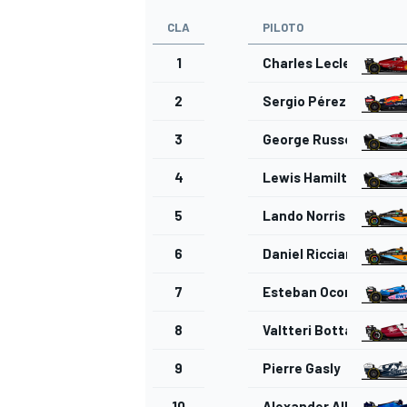
CLA
PILOTO
1
Charles Leclerc
2
Sergio Pérez
3
George Russell
4
Lewis Hamilton
5
Lando Norris
6
Daniel Ricciardo
7
Esteban Ocon
8
Valtteri Bottas
9
Pierre Gasly
10
Alexander Albon