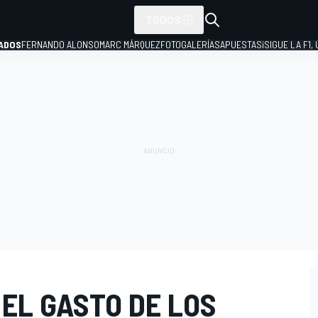
TODOS
ADOS
FERNANDO ALONSO
MARC MÁRQUEZ
FOTOGALERÍAS
APUESTAS
¡SIGUE LA F1,
P
 EL GASTO DE LOS