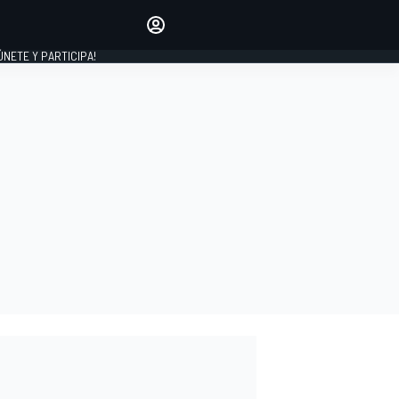
Haz que tu voz se escuche
comentando los artículos
 ÚNETE Y PARTICIPA!
INICIAR SESIÓN
EDICIÓN
ESPAÑA