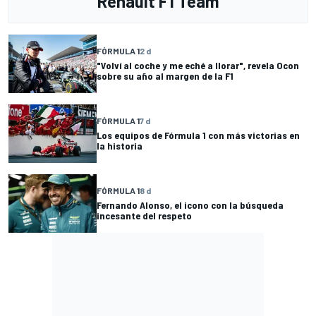
Renault F1 Team
FÓRMULA 1
2 d
"Volví al coche y me eché a llorar", revela Ocon
sobre su año al margen de la F1
FÓRMULA 1
7 d
Los equipos de Fórmula 1 con más victorias en
la historia
FÓRMULA 1
8 d
Fernando Alonso, el icono con la búsqueda
incesante del respeto