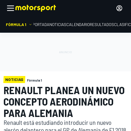
FÓRMULA 1
PORTADA
NOTICIAS
CALENDARIO
RESULTADOS
CLASIFI
NOTICIAS
Fórmula 1
RENAULT PLANEA UN NUEVO
CONCEPTO AERODINÁMICO
PARA ALEMANIA
Renault está estudiando introducir un nuevo
alerón delantero para el GP de Alemania de F1 2018.